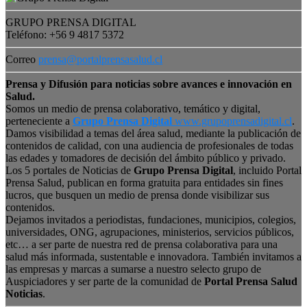
GRUPO PRENSA DIGITAL
Teléfono: +56 9 4817 5372
Correo
prensa@portalprensasalud.cl
Prensa y Difusión para noticias sobre avances e innovación en
Salud.
Somos un medio de prensa colaborativo, temático y digital,
perteneciente a
Grupo Prensa Digital
www.grupoprensadigital.cl
.
Damos visibilidad a temas del área salud, mediante la publicación de
contenidos de calidad, con una audiencia de profesionales de todas
las edades y tomadores de decisión del ámbito público y privado.
Los 5 portales de Noticias de
Grupo Prensa Digital
, incluido Portal
Prensa Salud, publican en forma gratuita para entidades sin fines
lucros, que busquen un medio de prensa donde visibilizar sus
contenidos.
Dejamos invitados a periodistas, fundaciones, municipios, colegios,
universidades, ONG, agrupaciones, ministerios, servicios públicos,
etc… a ser parte de nuestra red de prensa colaborativa para una
salud más informada, sustentable e innovadora. También invitamos a
las empresas y marcas a sumarse a nuestro selecto grupo de
Auspiciadores y ser parte de la comunidad de
Portal Prensa Salud
Noticias
.