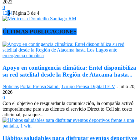
2022
0
1
2
3
4
Página 3 de 4
ÚLTIMAS PUBLICACIONES
Apoyo en contingencia climática: Entel disponibiliza
su red satelital desde la Región de Atacama hasta...
Noticias
Portal Prensa Salud | Grupo Prensa Digital | E.V
-
julio 20,
2026
0
Con el objetivo de resguardar la comunicación, la compañía activó
temporalmente para sus clientes el servicio Direct to Cell sin costo
adicional, para que...
Hábitos saludables para disfrutar eventos deportivos