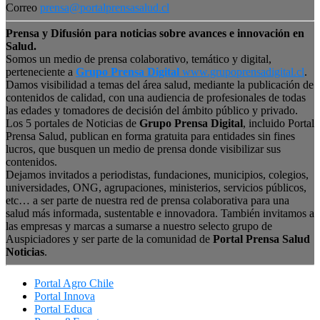
Correo
prensa@portalprensasalud.cl
Prensa y Difusión para noticias sobre avances e innovación en
Salud.
Somos un medio de prensa colaborativo, temático y digital,
perteneciente a
Grupo Prensa Digital
www.grupoprensadigital.cl
.
Damos visibilidad a temas del área salud, mediante la publicación de
contenidos de calidad, con una audiencia de profesionales de todas
las edades y tomadores de decisión del ámbito público y privado.
Los 5 portales de Noticias de
Grupo Prensa Digital
, incluido Portal
Prensa Salud, publican en forma gratuita para entidades sin fines
lucros, que busquen un medio de prensa donde visibilizar sus
contenidos.
Dejamos invitados a periodistas, fundaciones, municipios, colegios,
universidades, ONG, agrupaciones, ministerios, servicios públicos,
etc… a ser parte de nuestra red de prensa colaborativa para una
salud más informada, sustentable e innovadora. También invitamos a
las empresas y marcas a sumarse a nuestro selecto grupo de
Auspiciadores y ser parte de la comunidad de
Portal Prensa Salud
Noticias
.
Portal Agro Chile
Portal Innova
Portal Educa