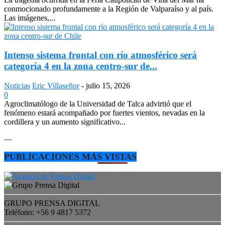
conmocionado profundamente a la Región de Valparaíso y al país.
Las imágenes,...
Intenso sistema frontal con río atmosférico será
categoría 4 en la zona centro-sur de...
Noticias
Eric Villaseñor
-
julio 15, 2026
0
Agroclimatólogo de la Universidad de Talca advirtió que el
fenómeno estará acompañado por fuertes vientos, nevadas en la
cordillera y un aumento significativo...
—
PUBLICACIONES MÁS VISTAS
GRUPO PRENSA DIGITAL
Teléfono: +56 9 4817 5372