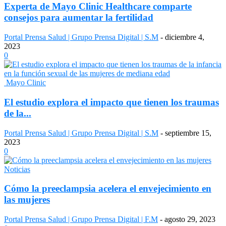
Experta de Mayo Clinic Healthcare comparte
consejos para aumentar la fertilidad
Portal Prensa Salud | Grupo Prensa Digital | S.M
-
diciembre 4,
2023
0
Mayo Clinic
El estudio explora el impacto que tienen los traumas
de la...
Portal Prensa Salud | Grupo Prensa Digital | S.M
-
septiembre 15,
2023
0
Noticias
Cómo la preeclampsia acelera el envejecimiento en
las mujeres
Portal Prensa Salud | Grupo Prensa Digital | F.M
-
agosto 29, 2023