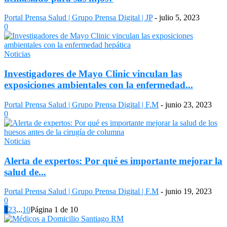
Portal Prensa Salud | Grupo Prensa Digital | JP
-
julio 5, 2023
0
Noticias
Investigadores de Mayo Clinic vinculan las
exposiciones ambientales con la enfermedad...
Portal Prensa Salud | Grupo Prensa Digital | F.M
-
junio 23, 2023
0
Noticias
Alerta de expertos: Por qué es importante mejorar la
salud de...
Portal Prensa Salud | Grupo Prensa Digital | F.M
-
junio 19, 2023
0
1
2
3
...
10
Página 1 de 10