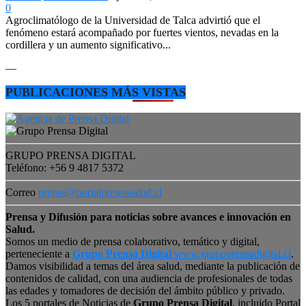
0
Agroclimatólogo de la Universidad de Talca advirtió que el
fenómeno estará acompañado por fuertes vientos, nevadas en la
cordillera y un aumento significativo...
—
PUBLICACIONES MÁS VISTAS
GRUPO PRENSA DIGITAL
Teléfono: +56 9 4817 5372
Correo
prensa@portalprensasalud.cl
Prensa y Difusión para noticias sobre avances e innovación en
Salud.
Somos un medio de prensa colaborativo, temático y digital,
perteneciente a
Grupo Prensa Digital
www.grupoprensadigital.cl
.
Damos visibilidad a temas del área salud, mediante la publicación de
contenidos de calidad, con una audiencia de profesionales de todas
las edades y tomadores de decisión del ámbito público y privado.
Los 5 portales de Noticias de
Grupo Prensa Digital
, incluido Portal