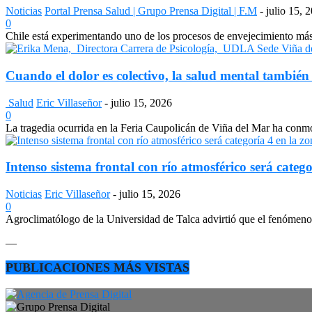
Noticias
Portal Prensa Salud | Grupo Prensa Digital | F.M
-
julio 15, 
0
Chile está experimentando uno de los procesos de envejecimiento más a
Cuando el dolor es colectivo, la salud mental también
Salud
Eric Villaseñor
-
julio 15, 2026
0
La tragedia ocurrida en la Feria Caupolicán de Viña del Mar ha conmo
Intenso sistema frontal con río atmosférico será catego
Noticias
Eric Villaseñor
-
julio 15, 2026
0
Agroclimatólogo de la Universidad de Talca advirtió que el fenómeno e
—
PUBLICACIONES MÁS VISTAS