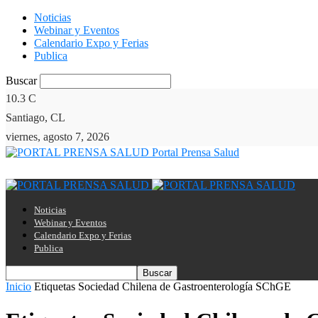
Noticias
Webinar y Eventos
Calendario Expo y Ferias
Publica
Buscar
10.3
C
Santiago, CL
viernes, agosto 7, 2026
Portal Prensa Salud
Noticias
Webinar y Eventos
Calendario Expo y Ferias
Publica
Inicio
Etiquetas
Sociedad Chilena de Gastroenterología SChGE