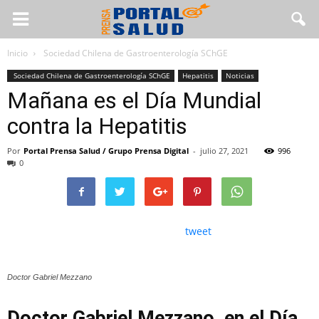
Inicio
Sociedad Chilena de Gastroenterología SChGE
Sociedad Chilena de Gastroenterología SChGE
Hepatitis
Noticias
Mañana es el Día Mundial
contra la Hepatitis
Por
Portal Prensa Salud / Grupo Prensa Digital
-
julio 27, 2021
996
0
tweet
Doctor Gabriel Mezzano
Doctor Gabriel Mezzano, en el Día