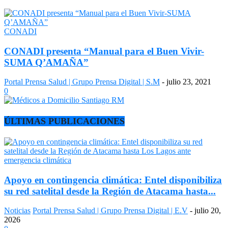
CONADI
CONADI presenta “Manual para el Buen Vivir-
SUMA Q’AMAÑA”
Portal Prensa Salud | Grupo Prensa Digital | S.M
-
julio 23, 2021
0
ÚLTIMAS PUBLICACIONES
Apoyo en contingencia climática: Entel disponibiliza
su red satelital desde la Región de Atacama hasta...
Noticias
Portal Prensa Salud | Grupo Prensa Digital | E.V
-
julio 20,
2026