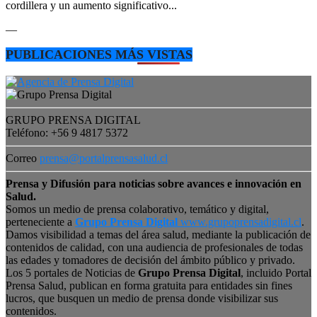
cordillera y un aumento significativo...
—
PUBLICACIONES MÁS VISTAS
GRUPO PRENSA DIGITAL
Teléfono: +56 9 4817 5372
Correo
prensa@portalprensasalud.cl
Prensa y Difusión para noticias sobre avances e innovación en
Salud.
Somos un medio de prensa colaborativo, temático y digital,
perteneciente a
Grupo Prensa Digital
www.grupoprensadigital.cl
.
Damos visibilidad a temas del área salud, mediante la publicación de
contenidos de calidad, con una audiencia de profesionales de todas
las edades y tomadores de decisión del ámbito público y privado.
Los 5 portales de Noticias de
Grupo Prensa Digital
, incluido Portal
Prensa Salud, publican en forma gratuita para entidades sin fines
lucros, que busquen un medio de prensa donde visibilizar sus
contenidos.