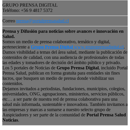
GRUPO PRENSA DIGITAL
Teléfono: +56 9 4817 5372
Correo
prensa@portalprensasalud.cl
Prensa y Difusión para noticias sobre avances e innovación en
Salud.
Somos un medio de prensa colaborativo, temático y digital,
perteneciente a
Grupo Prensa Digital
www.grupoprensadigital.cl
.
Damos visibilidad a temas del área salud, mediante la publicación de
contenidos de calidad, con una audiencia de profesionales de todas
las edades y tomadores de decisión del ámbito público y privado.
Los 5 portales de Noticias de
Grupo Prensa Digital
, incluido Portal
Prensa Salud, publican en forma gratuita para entidades sin fines
lucros, que busquen un medio de prensa donde visibilizar sus
contenidos.
Dejamos invitados a periodistas, fundaciones, municipios, colegios,
universidades, ONG, agrupaciones, ministerios, servicios públicos,
etc… a ser parte de nuestra red de prensa colaborativa para una
salud más informada, sustentable e innovadora. También invitamos a
las empresas y marcas a sumarse a nuestro selecto grupo de
Auspiciadores y ser parte de la comunidad de
Portal Prensa Salud
Noticias
.