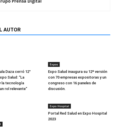
Grupo Prensa Digital
L AUTOR
Expos
la Daza cerró 12°
Expo Salud inaugura su 12ª versión
Expo Salud: “La
con 70 empresas expositoras y un
y la tecnología
congreso con 16 paneles de
un rol relevante”
discusión.
Expo Hospital
Portal Red Salud en Expo Hospital
2023
l