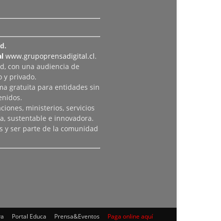
d.
l
www.grupoprensadigital.cl
.
ad, con una audiencia de
 y privado.
rma gratuita para entidades sin
enidos.
iones, ministerios, servicios
a, sustentable e innovadora.
s y ser parte de la comunidad
va
Portal Educa
Prensa&Eventos
Paga online aquí