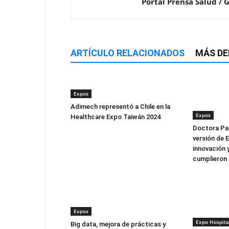
Portal Prensa Salud / 
ARTÍCULO RELACIONADOS
MÁS DE
Expos
Adimech representó a Chile en la
Expos
Healthcare Expo Taiwán 2024
Doctora Pau
versión de 
innovación 
cumplieron 
Expos
Expo Hospita
Big data, mejora de prácticas y