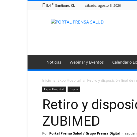
C
8.4
sábado, agosto 8, 2026
Santiago, CL
Portal
Prensa
Salud
Noticias
Webinar y Eventos
Calendario Ex
Inicio
Expo Hospital
Retiro y disposición final de
Expo Hospital
Expos
Retiro y disposi
ZUBIMED
Por
Portal Prensa Salud / Grupo Prensa Digital
-
septiem