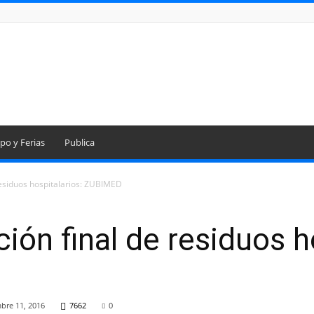
po y Ferias
Publica
 residuos hospitalarios: ZUBIMED
ción final de residuos h
bre 11, 2016
7662
0