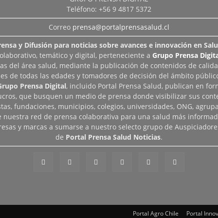
Teléfono: +56 9 4817 5372
Correo
prensa@portalprensasalud.cl
rensa y Difusión para noticias sobre avances e innovación en Salu
aborativo, temático y digital, perteneciente a
Grupo Prensa Digita
as del área salud, mediante la publicación de contenidos de calid
les de todas las edades y tomadores de decisión del ámbito público
Grupo Prensa Digital
, incluido Portal Prensa Salud, publican en fo
lucros, que busquen un medio de prensa donde visibilizar sus cont
tas, fundaciones, municipios, colegios, universidades, ONG, agrupac
de nuestra red de prensa colaborativa para una salud más informad
esas y marcas a sumarse a nuestro selecto grupo de Auspiciadore
de
Portal Prensa Salud Noticias
.
Portal Agro Chile
Portal Inno