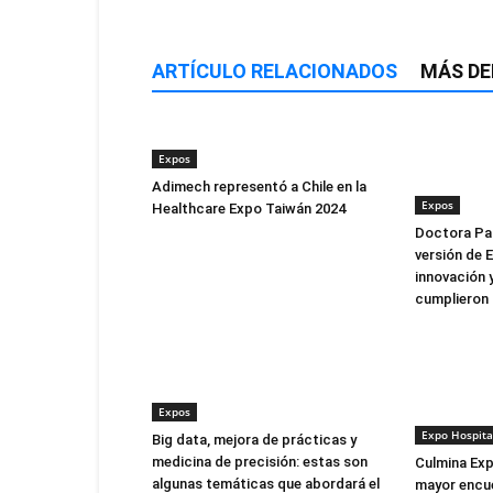
ARTÍCULO RELACIONADOS
MÁS DE
Expos
Adimech representó a Chile en la
Expos
Healthcare Expo Taiwán 2024
Doctora Pau
versión de 
innovación 
cumplieron 
Expos
Expo Hospita
Big data, mejora de prácticas y
medicina de precisión: estas son
Culmina Exp
algunas temáticas que abordará el
mayor encue