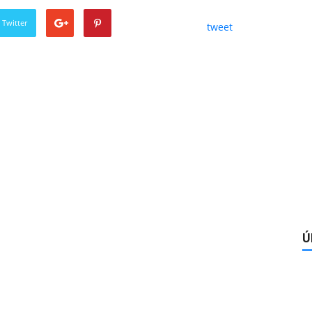
 Twitter
tweet
Ú