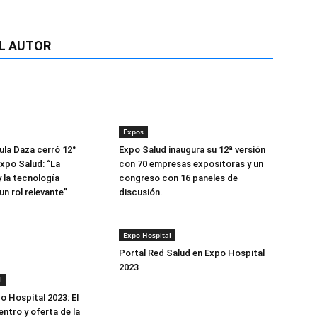
L AUTOR
Expos
la Daza cerró 12°
Expo Salud inaugura su 12ª versión
Expo Salud: “La
con 70 empresas expositoras y un
y la tecnología
congreso con 16 paneles de
un rol relevante”
discusión.
Expo Hospital
Portal Red Salud en Expo Hospital
2023
l
o Hospital 2023: El
ntro y oferta de la