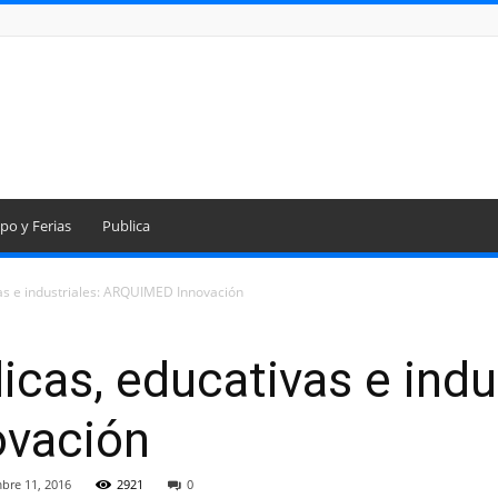
po y Ferias
Publica
as e industriales: ARQUIMED Innovación
cas, educativas e indus
vación
bre 11, 2016
2921
0