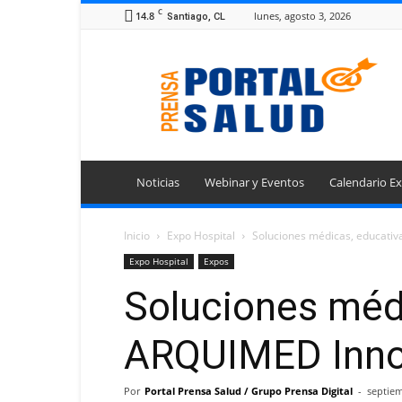
C
14.8
lunes, agosto 3, 2026
Santiago, CL
Portal
Prensa
Salud
Noticias
Webinar y Eventos
Calendario Ex
Inicio
Expo Hospital
Soluciones médicas, educativ
Expo Hospital
Expos
Soluciones médi
ARQUIMED Inno
Por
Portal Prensa Salud / Grupo Prensa Digital
-
septiem