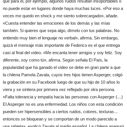
que para él, por ejemplo, algunos ruidos resultan insoportables o
no puede estar en lugares donde haya muchas luces. «Por eso a
veces me quedo en shock y me siento sobrecargado», añade.
«Cuesta entender las emociones de los demás y las mías
también. Si quieres que sepa algo, dímelo con tus palabras. No
entiendo muy bien el lenguaje no verbal», afirma. Sin embargo,
quizá el mensaje más importante de Federico es el que entrega
casi al final del video. «Me encanta tener amigos y soy feliz. Soy
diferente, soy como tú», afirma. Según señala El País, la
popularidad que ha ganado el video se debe en gran parte a que
la chilena Pamela Zavala, cuyos tres hijos tienen Asperger, colgó
la grabación en su Facebook luego de que su hijo de 10 años lo
viera y se sintiera por primera vez reflejado por otra persona.
«Falta tolerancia y empatía hacia las personas con Asperger (…)
El Asperger no es una enfermedad. Los niños con esta condición
pueden ser hipersensibles a ciertos ruidos, colores, texturas…
entonces se bloquean y se comportan de un modo parecido a
una rabieta», explicó Zavala al medio español. La chilena aseguró