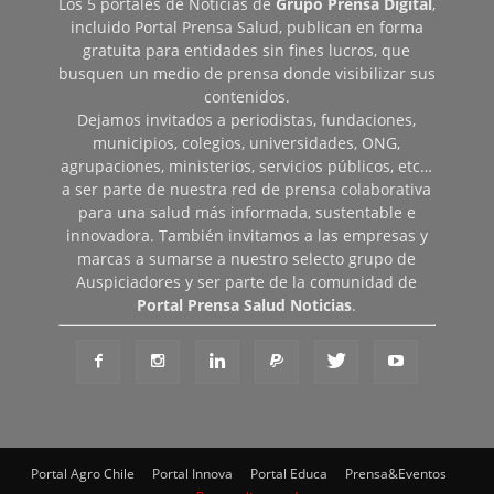
Los 5 portales de Noticias de
Grupo Prensa Digital
,
incluido Portal Prensa Salud, publican en forma
gratuita para entidades sin fines lucros, que
busquen un medio de prensa donde visibilizar sus
contenidos.
Dejamos invitados a periodistas, fundaciones,
municipios, colegios, universidades, ONG,
agrupaciones, ministerios, servicios públicos, etc…
a ser parte de nuestra red de prensa colaborativa
para una salud más informada, sustentable e
innovadora. También invitamos a las empresas y
marcas a sumarse a nuestro selecto grupo de
Auspiciadores y ser parte de la comunidad de
Portal Prensa Salud Noticias
.
Portal Agro Chile
Portal Innova
Portal Educa
Prensa&Eventos