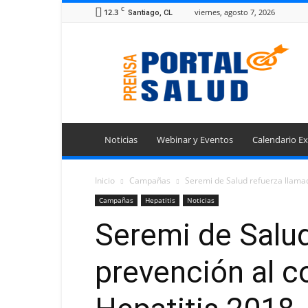
C
12.3
viernes, agosto 7, 2026
Santiago, CL
Portal
Prensa
Salud
Noticias
Webinar y Eventos
Calendario Ex
Inicio
Campañas
Seremi de Salud refuerza llamad
Campañas
Hepatitis
Noticias
Seremi de Salud
prevención al 