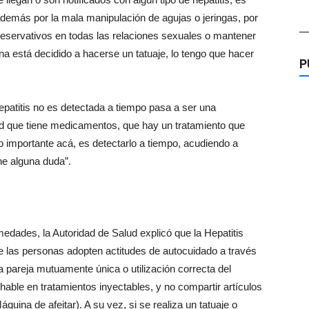
además por la mala manipulación de agujas o jeringas, por
—
 preservativos en todas las relaciones sexuales o mantener
a está decidido a hacerse un tatuaje, lo tengo que hacer
P
epatitis no es detectada a tiempo pasa a ser una
d que tiene medicamentos, que hay un tratamiento que
lo importante acá, es detectarlo a tiempo, acudiendo a
ne alguna duda”.
edades, la Autoridad de Salud explicó que la Hepatitis
e las personas adopten actitudes de autocuidado a través
 pareja mutuamente única o utilización correcta del
echable en tratamientos inyectables, y no compartir artículos
uina de afeitar). A su vez, si se realiza un tatuaje o