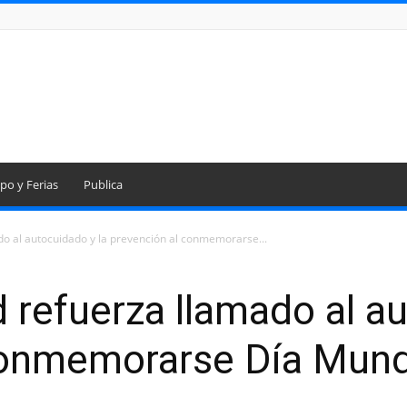
po y Ferias
Publica
o al autocuidado y la prevención al conmemorarse...
 refuerza llamado al au
conmemorarse Día Mundi