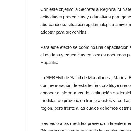
Con este objetivo la Secretaria Regional Minist
actividades preventivas y educativas para gene
abordando su situación epidemiológica a nivel n
adoptar para prevenirlas.
Para este efecto se coordinó una capacitación a
ciudadana y educativas en locales nocturnos pa
Hepatitis.
La SEREMI de Salud de Magallanes , Mariela Ro
conmemoración de esta fecha constituye una op
conocer e informarnos de la situación epidemioló
medidas de prevención frente a estos virus.Las
región, pero frente a las cuales debemos estar a
Respecto a las medidas prevención la enfermer
“Nuestro perfil como región de los pacientes que