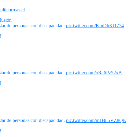
ticorreas.cl
lusión
tar de personas con discapacidad.
pic.twitter.com/KmDhKt1774
8
tar de personas con discapacidad.
pic.twitter.com/oRa6Pz52xB
8
tar de personas con discapacidad.
pic.twitter.com/m1Bu5VZ8QE
8