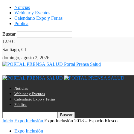
Noticias
Webinar y Eventos
Calendario Expo y Ferias
Publica
Buscar
12.9
C
Santiago, CL
domingo, agosto 2, 2026
Portal Prensa Salud
Noticias
Webinar y Eventos
Calendario Expo y Ferias
Publica
Inicio
Expo Inclusión
Expo Inclusión 2018 – Espacio Riesco
Expo Inclusión