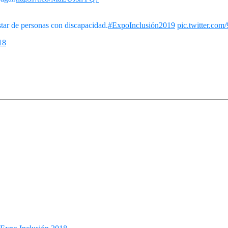
ar de personas con discapacidad.
#ExpoInclusión2019
pic.twitter.co
18