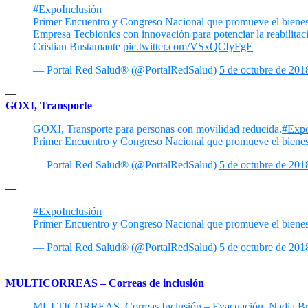
#ExpoInclusión
Primer Encuentro y Congreso Nacional que promueve el bienest
Empresa Tecbionics con innovación para potenciar la reabilit
Cristian Bustamante
pic.twitter.com/VSxQCIyFgE
— Portal Red Salud® (@PortalRedSalud)
5 de octubre de 201
—
GOXI, Transporte
GOXI, Transporte para personas con movilidad reducida.
#Expo
Primer Encuentro y Congreso Nacional que promueve el bienes
— Portal Red Salud® (@PortalRedSalud)
5 de octubre de 201
—
#ExpoInclusión
Primer Encuentro y Congreso Nacional que promueve el bienes
— Portal Red Salud® (@PortalRedSalud)
5 de octubre de 201
—
MULTICORREAS – Correas de inclusión
MULTICORREAS, Correas Inclusión – Evacuación, Nadia Br