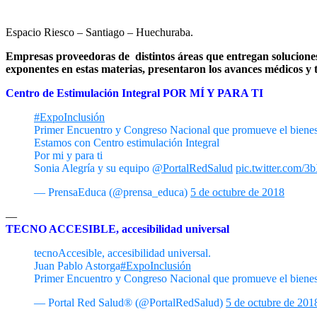
Espacio Riesco – Santiago – Huechuraba.
Empresas proveedoras de distintos áreas que entregan soluciones 
exponentes en estas materias, presentaron los avances médicos y t
Centro de Estimulación Integral POR MÍ Y PARA TI
#ExpoInclusión
Primer Encuentro y Congreso Nacional que promueve el bienest
Estamos con Centro estimulación Integral
Por mi y para ti
Sonia Alegría y su equipo
@PortalRedSalud
pic.twitter.com
— PrensaEduca (@prensa_educa)
5 de octubre de 2018
—
TECNO ACCESIBLE, accesibilidad universal
tecnoAccesible, accesibilidad universal.
Juan Pablo Astorga
#ExpoInclusión
Primer Encuentro y Congreso Nacional que promueve el bienes
— Portal Red Salud® (@PortalRedSalud)
5 de octubre de 201