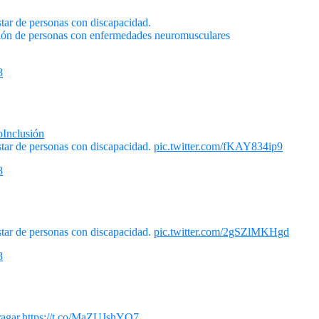
ar de personas con discapacidad.
ación de personas con enfermedades neuromusculares
8
Inclusión
tar de personas con discapacidad.
pic.twitter.com/fKAY834ip9
8
tar de personas con discapacidad.
pic.twitter.com/2gSZlMKHgd
8
agar.
https://t.co/MaZUJshYQ7