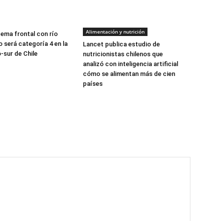
Alimentación y nutrición
tema frontal con río
 será categoría 4 en la
Lancet publica estudio de
-sur de Chile
nutricionistas chilenos que
analizó con inteligencia artificial
cómo se alimentan más de cien
países