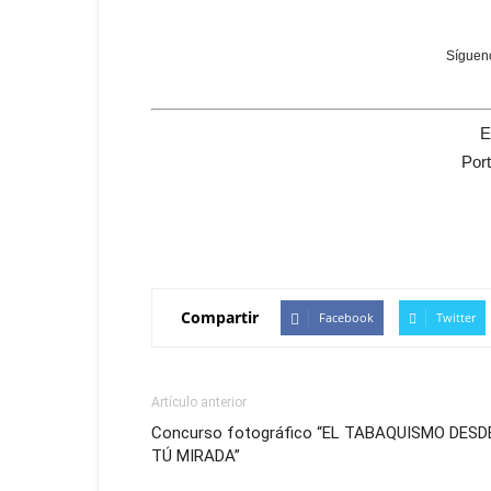
Sígueno
E
Por
Compartir
Facebook
Twitter
Artículo anterior
Concurso fotográfico “EL TABAQUISMO DESD
TÚ MIRADA”