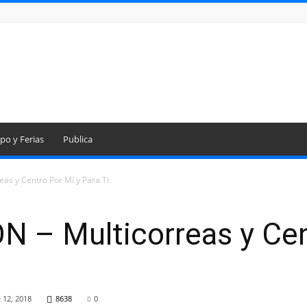
po y Ferias
Publica
as y Centro Por Mí y Para Ti
 – Multicorreas y Cen
 12, 2018
8638
0