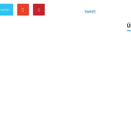
witter
tweet
Ú