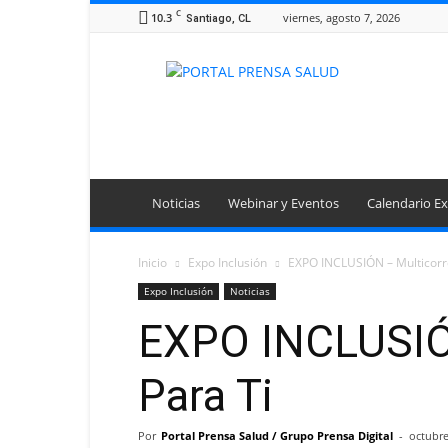
C
10.3
viernes, agosto 7, 2026
Santiago, CL
Portal
Prensa
Salud
Noticias
Webinar y Eventos
Calendario Ex
Inicio
Expo Inclusión
EXPO INCLUSIÓN – Multicorre
Expo Inclusión
Noticias
EXPO INCLUSIÓN
Para Ti
Por
Portal Prensa Salud / Grupo Prensa Digital
-
octubre