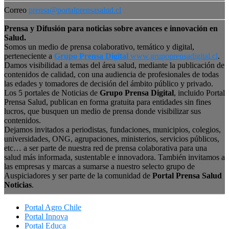
Correo
prensa@portalprensasalud.cl
Prensa y Difusión para noticias sobre avances e innovación en
Salud.
Somos un medio de prensa colaborativo, temático y digital,
perteneciente a
Grupo Prensa Digital
www.grupoprensadigital.cl
.
Damos visibilidad a temas del área salud, mediante la publicación de
contenidos de calidad, con una audiencia de profesionales de todas
las edades y tomadores de decisión del ámbito público y privado.
Los 5 portales de Noticias de
Grupo Prensa Digital
, incluido Portal
Prensa Salud, publican en forma gratuita para entidades sin fines
lucros, que busquen un medio de prensa donde visibilizar sus
contenidos.
Dejamos invitados a periodistas, fundaciones, municipios, colegios,
universidades, ONG, agrupaciones, ministerios, servicios públicos,
etc… a ser parte de nuestra red de prensa colaborativa para una
salud más informada, sustentable e innovadora. También invitamos a
las empresas y marcas a sumarse a nuestro selecto grupo de
Auspiciadores y ser parte de la comunidad de
Portal Prensa Salud
Noticias
.
Portal Agro Chile
Portal Innova
Portal Educa