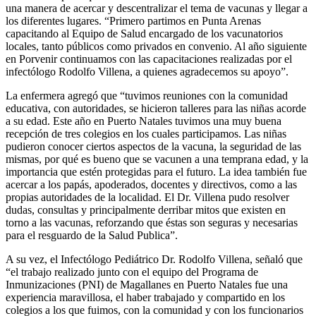
una manera de acercar y descentralizar el tema de vacunas y llegar a
los diferentes lugares. “Primero partimos en Punta Arenas
capacitando al Equipo de Salud encargado de los vacunatorios
locales, tanto públicos como privados en convenio. Al año siguiente
en Porvenir continuamos con las capacitaciones realizadas por el
infectólogo Rodolfo Villena, a quienes agradecemos su apoyo”.
La enfermera agregó que “tuvimos reuniones con la comunidad
educativa, con autoridades, se hicieron talleres para las niñas acorde
a su edad. Este año en Puerto Natales tuvimos una muy buena
recepción de tres colegios en los cuales participamos. Las niñas
pudieron conocer ciertos aspectos de la vacuna, la seguridad de las
mismas, por qué es bueno que se vacunen a una temprana edad, y la
importancia que estén protegidas para el futuro. La idea también fue
acercar a los papás, apoderados, docentes y directivos, como a las
propias autoridades de la localidad. El Dr. Villena pudo resolver
dudas, consultas y principalmente derribar mitos que existen en
torno a las vacunas, reforzando que éstas son seguras y necesarias
para el resguardo de la Salud Publica”.
A su vez, el Infectólogo Pediátrico Dr. Rodolfo Villena, señaló que
“el trabajo realizado junto con el equipo del Programa de
Inmunizaciones (PNI) de Magallanes en Puerto Natales fue una
experiencia maravillosa, el haber trabajado y compartido en los
colegios a los que fuimos, con la comunidad y con los funcionarios