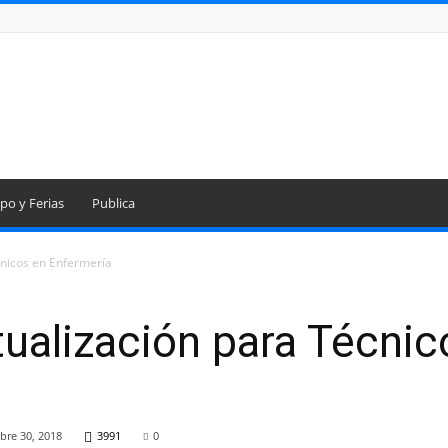
po y Ferias
Publica
cnicos en Enfermería
ualización para Técnic
bre 30, 2018
3991
0