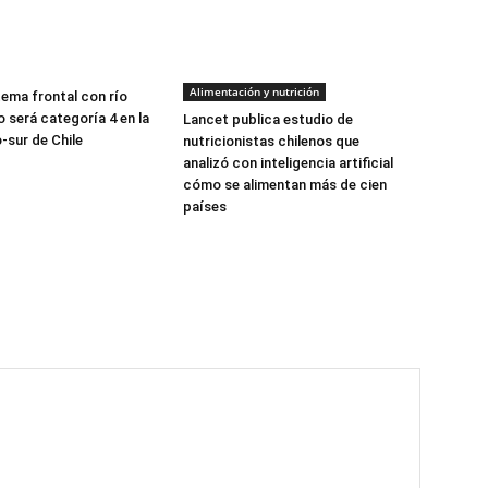
Alimentación y nutrición
tema frontal con río
 será categoría 4 en la
Lancet publica estudio de
-sur de Chile
nutricionistas chilenos que
analizó con inteligencia artificial
cómo se alimentan más de cien
países