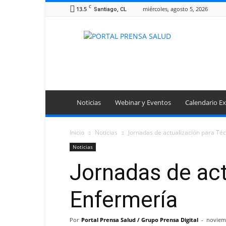
C
13.5
miércoles, agosto 5, 2026
Santiago, CL
Portal
Prensa
Salud
Noticias
Webinar y Eventos
Calendario Ex
Inicio
Noticias
Jornadas de actualización para Té
Noticias
Jornadas de act
Enfermería
Por
Portal Prensa Salud / Grupo Prensa Digital
-
noviem