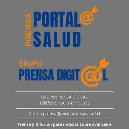
GRUPO PRENSA DIGITAL
Teléfono: +56 9 4817 5372
Correo
prensa@portalprensasalud.cl
Prensa y Difusión para noticias sobre avances e