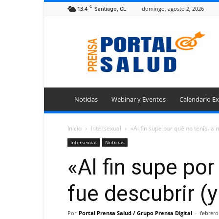
C
13.4
domingo, agosto 2, 2026
Santiago, CL
Portal
Prensa
Salud
Noticias
Webinar y Eventos
Calendario Ex
Inicio
Intersexual
«Al fin supe por qué no tenía la
Intersexual
Noticias
«Al fin supe po
fue descubrir (
Por
Portal Prensa Salud / Grupo Prensa Digital
-
febrero