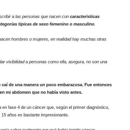
escribir a las personas que nacen con
características
ategorías típicas de sexo femenino o masculino
.
 nacen hombres o mujeres, en realidad hay muchas otras
ar visibilidad a personas como ella, asegura, no son una
 me caí de una manera un poco embarazosa. Fue entonces
 en mi abdomen que no había visto antes.
a en fase 4 de un cáncer que, según el primer diagnóstico,
os 15 años es bastante impresionante.
 quería saber realmente por qué había tenido cáncer.