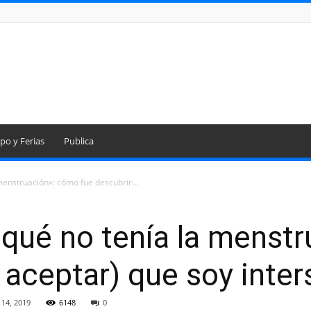
po y Ferias
Publica
 menstruación»: cómo fue descubrir...
r qué no tenía la menst
y aceptar) que soy inter
 14, 2019
6148
0