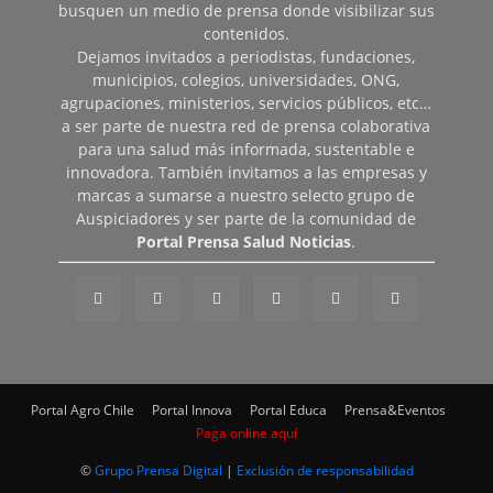
busquen un medio de prensa donde visibilizar sus
contenidos.
Dejamos invitados a periodistas, fundaciones,
municipios, colegios, universidades, ONG,
agrupaciones, ministerios, servicios públicos, etc…
a ser parte de nuestra red de prensa colaborativa
para una salud más informada, sustentable e
innovadora. También invitamos a las empresas y
marcas a sumarse a nuestro selecto grupo de
Auspiciadores y ser parte de la comunidad de
Portal Prensa Salud Noticias
.
Portal Agro Chile
Portal Innova
Portal Educa
Prensa&Eventos
Paga online aquí
©
Grupo Prensa Digital
|
Exclusión de responsabilidad