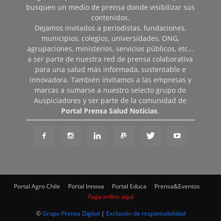
busquen un medio de prensa donde visibilizar sus
contenidos.
Dejamos invitados a periodistas, fundaciones,
municipios, colegios, universidades, ONG,
agrupaciones, ministerios, servicios públicos, etc…
a ser parte de nuestra red de prensa colaborativa
para una salud más informada, sustentable e
innovadora. También invitamos a las empresas y
marcas a sumarse a nuestro selecto grupo de
Auspiciadores y ser parte de la comunidad de
Portal Prensa Salud Noticias
.
Portal Agro Chile
Portal Innova
Portal Educa
Prensa&Eventos
Paga online aquí
©
Grupo Prensa Digital
|
Exclusión de responsabilidad