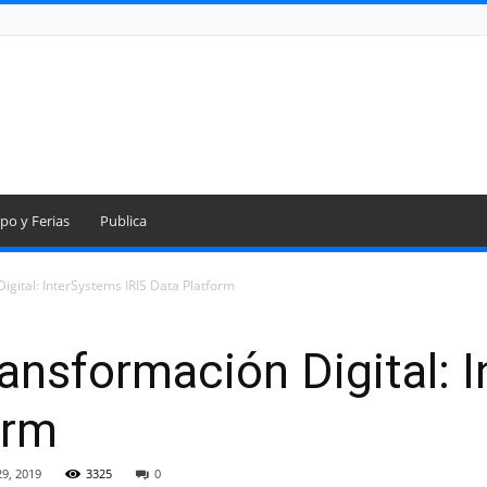
po y Ferias
Publica
Digital: InterSystems IRIS Data Platform
Transformación Digital:
orm
9, 2019
3325
0