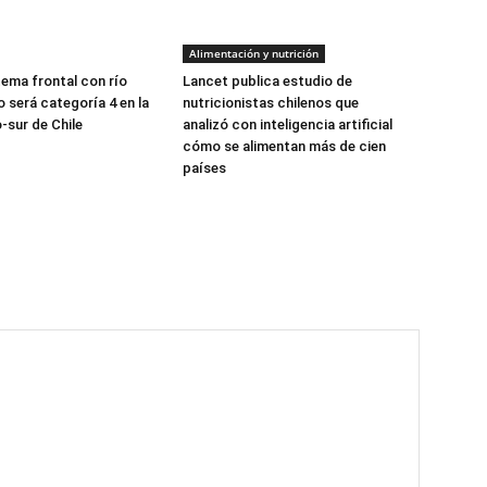
Alimentación y nutrición
tema frontal con río
Lancet publica estudio de
 será categoría 4 en la
nutricionistas chilenos que
-sur de Chile
analizó con inteligencia artificial
cómo se alimentan más de cien
países