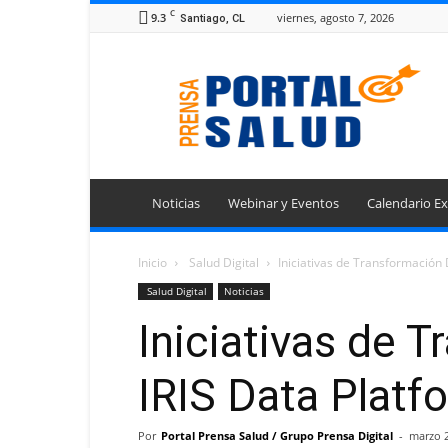
C
9.3
viernes, agosto 7, 2026
Santiago, CL
Portal
Prensa
Salud
Noticias
Webinar y Eventos
Calendario Ex
Inicio
Salud Digital
Iniciativas de Transformación 
Salud Digital
Noticias
Iniciativas de 
IRIS Data Platf
Por
Portal Prensa Salud / Grupo Prensa Digital
-
marzo 2