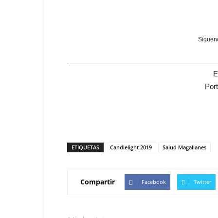
Sígueno
E
Por
ETIQUETAS
Candlelight 2019
Salud Magallanes
Compartir
Facebook
Twitter