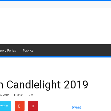
po y Ferias
Publica
 Candlelight 2019
7, 2019
5484
0
witter
tweet