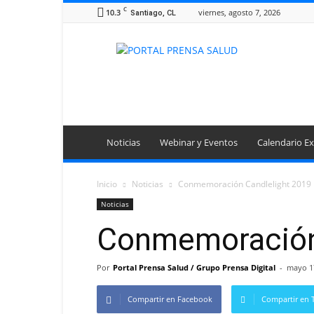
C
10.3
viernes, agosto 7, 2026
Santiago, CL
Portal
Prensa
Salud
Noticias
Webinar y Eventos
Calendario Ex
Inicio
Noticias
Conmemoración Candlelight 2019
Noticias
Conmemoración
Por
Portal Prensa Salud / Grupo Prensa Digital
-
mayo 1
Compartir en Facebook
Compartir en T