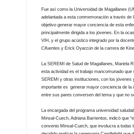
Fue así como la Universidad de Magallanes (
adelantada a esta conmemoración a través de la
objetivo generar mayor conciencia de esta enfer
principalmente dirigida a los jóvenes. En la oc
VIH, y el grupo acústico integrado por la docen
Cifuentes y Erick Oyarzún de la carrera de Kine
La SEREMI de Salud de Magallanes, Mariela Ro
esta actividad es el trabajo mancomunado que s
SEREMI y otras instituciones, con los jóvenes 
importante es generar mayor conciencia de la i
entre sus pares conversen del tema y que no se
La encargada del programa universidad saludab
Minsal-Cuech, Adriana Barrientos, indicó que “en 
convenio Minsal-Cuech, que involucra a todas l
decidido realizar la ceremonia Candlelight que 