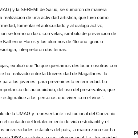
UMAG) y la SEREMI de Salud, se sumaron de manera
 realización de una actividad artística, que tuvo como
medad, fomentar el autocuidado y al diálogo activo,
asión se formó un lazo con velas, símbolo de prevención de
te Katherine Harris y los alumnos de 4to año Ignacio
siología, interpretaron dos temas.
jas, explicó que “lo que queríamos destacar nosotros con
e ha realizado entre la Universidad de Magallanes, la
y para los jóvenes, para prevenir esta enfermedad. Lo
mportancia del autocuidado, del uso del preservativo, que
 estigmatice a las personas que viven con el virus”.
le de la UMAG y representante institucional del Convenio
—
el contacto del fortalecimiento de vida estudiantil y el
as universidades estatales del país, la macro zona sur ha
P
desde 1983 se celebra a nivel internacional. La Universidad