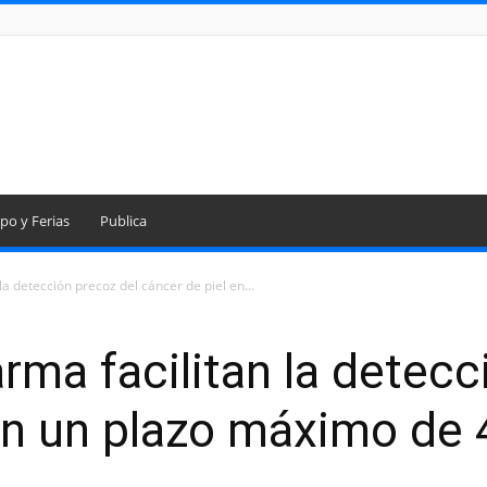
po y Ferias
Publica
la detección precoz del cáncer de piel en...
arma facilitan la detecc
en un plazo máximo de