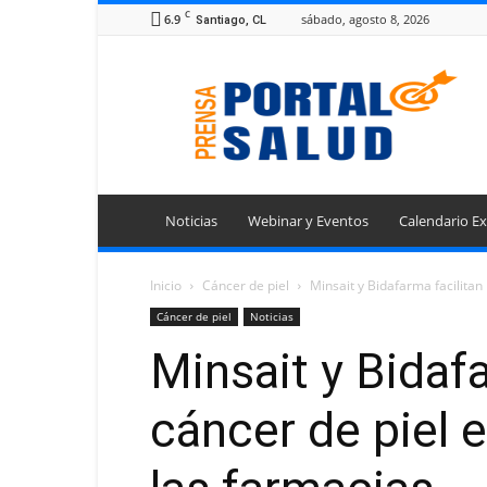
C
6.9
sábado, agosto 8, 2026
Santiago, CL
Portal
Prensa
Salud
Noticias
Webinar y Eventos
Calendario Ex
Inicio
Cáncer de piel
Minsait y Bidafarma facilitan 
Cáncer de piel
Noticias
Minsait y Bidaf
cáncer de piel 