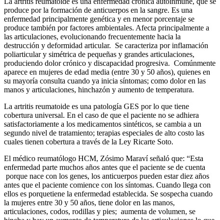
La artritis reumatoide es una enfermedad crónica autoinmune, que se
produce por la formación de anticuerpos en la sangre. Es una
enfermedad principalmente genética y en menor porcentaje se
produce también por factores ambientales. Afecta principalmente a
las articulaciones, evolucionando frecuentemente hacia la
destrucción y deformidad articular. Se caracteriza por inflamación
poliarticular y simétrica de pequeñas y grandes articulaciones,
produciendo dolor crónico y discapacidad progresiva. Comúnmente
aparece en mujeres de edad media (entre 30 y 50 años), quienes en
su mayoría consulta cuando ya inicia síntomas; como dolor en las
manos y articulaciones, hinchazón y aumento de temperatura.
La artritis reumatoide es una patología GES por lo que tiene
cobertura universal. En el caso de que el paciente no se adhiera
satisfactoriamente a los medicamentos sintéticos, se cambia a un
segundo nivel de tratamiento; terapias especiales de alto costo las
cuales tienen cobertura a través de la Ley Ricarte Soto.
El médico reumatólogo HCM, Zósimo Maraví señaló que: “Esta
enfermedad parte muchos años antes que el paciente se de cuenta
porque nace con los genes, los anticuerpos pueden estar diez años
antes que el paciente comience con los síntomas. Cuando llega con
ellos es porquetiene la enfermedad establecida. Se sospecha cuando
la mujeres entre 30 y 50 años, tiene dolor en las manos,
articulaciones, codos, rodillas y pies; aumenta de volumen, se