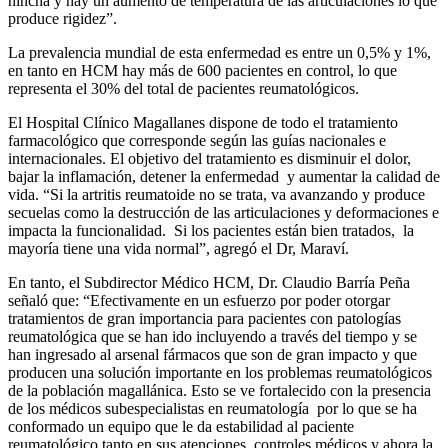
hincha y hay un aumento de temperatura de las articulaciones lo que
produce rigidez”.
La prevalencia mundial de esta enfermedad es entre un 0,5% y 1%,
en tanto en HCM hay más de 600 pacientes en control, lo que
representa el 30% del total de pacientes reumatológicos.
El Hospital Clínico Magallanes dispone de todo el tratamiento
farmacológico que corresponde según las guías nacionales e
internacionales. El objetivo del tratamiento es disminuir el dolor,
bajar la inflamación, detener la enfermedad y aumentar la calidad de
vida. “Si la artritis reumatoide no se trata, va avanzando y produce
secuelas como la destrucción de las articulaciones y deformaciones e
impacta la funcionalidad. Si los pacientes están bien tratados, la
mayoría tiene una vida normal”, agregó el Dr, Maraví.
En tanto, el Subdirector Médico HCM, Dr. Claudio Barría Peña
señaló que: “Efectivamente en un esfuerzo por poder otorgar
tratamientos de gran importancia para pacientes con patologías
reumatológica que se han ido incluyendo a través del tiempo y se
han ingresado al arsenal fármacos que son de gran impacto y que
producen una solución importante en los problemas reumatológicos
de la población magallánica. Esto se ve fortalecido con la presencia
de los médicos subespecialistas en reumatología por lo que se ha
conformado un equipo que le da estabilidad al paciente
reumatológico tanto en sus atenciones, controles médicos y ahora la