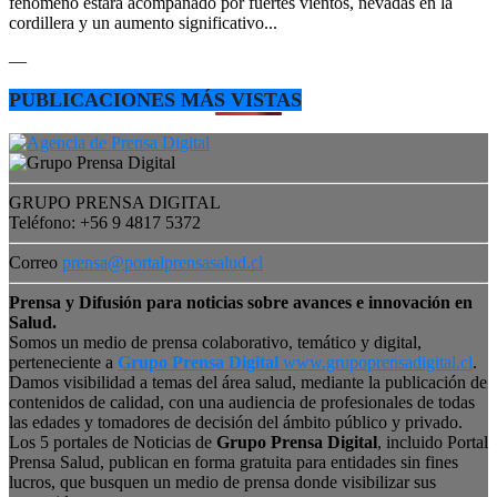
fenómeno estará acompañado por fuertes vientos, nevadas en la
cordillera y un aumento significativo...
—
PUBLICACIONES MÁS VISTAS
GRUPO PRENSA DIGITAL
Teléfono: +56 9 4817 5372
Correo
prensa@portalprensasalud.cl
Prensa y Difusión para noticias sobre avances e innovación en
Salud.
Somos un medio de prensa colaborativo, temático y digital,
perteneciente a
Grupo Prensa Digital
www.grupoprensadigital.cl
.
Damos visibilidad a temas del área salud, mediante la publicación de
contenidos de calidad, con una audiencia de profesionales de todas
las edades y tomadores de decisión del ámbito público y privado.
Los 5 portales de Noticias de
Grupo Prensa Digital
, incluido Portal
Prensa Salud, publican en forma gratuita para entidades sin fines
lucros, que busquen un medio de prensa donde visibilizar sus