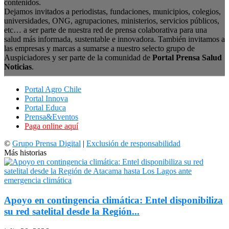
contenidos.
Dejamos invitados a periodistas, fundaciones, municipios, colegios,
universidades, ONG, agrupaciones, ministerios, servicios públicos,
etc… a ser parte de nuestra red de prensa colaborativa para una
salud más informada, sustentable e innovadora. También invitamos a
las empresas y marcas a sumarse a nuestro selecto grupo de
Auspiciadores y ser parte de la comunidad de
Portal Prensa Salud
Noticias
.
Portal Agro Chile
Portal Innova
Portal Educa
Prensa&Eventos
Paga online aquí
©
Grupo Prensa Digital
|
Exclusión de responsabilidad
Más historias
Apoyo en contingencia climática: Entel disponibiliza
su red satelital desde la Región...