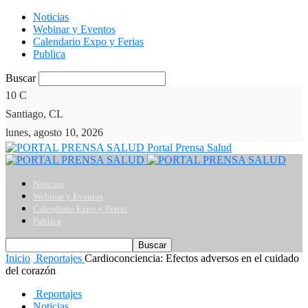
Noticias
Webinar y Eventos
Calendario Expo y Ferias
Publica
Buscar
10
C
Santiago, CL
lunes, agosto 10, 2026
Portal Prensa Salud
Noticias
Webinar y Eventos
Calendario Expo y Ferias
Publica
Inicio
Reportajes
Cardioconciencia: Efectos adversos en el cuidado
del corazón
Reportajes
Noticias