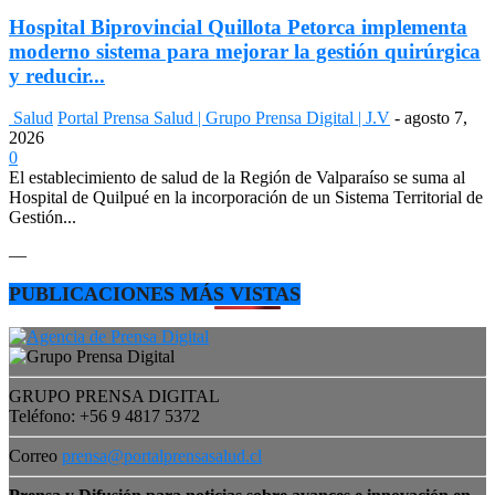
Hospital Biprovincial Quillota Petorca implementa
moderno sistema para mejorar la gestión quirúrgica
y reducir...
Salud
Portal Prensa Salud | Grupo Prensa Digital | J.V
-
agosto 7,
2026
0
El establecimiento de salud de la Región de Valparaíso se suma al
Hospital de Quilpué en la incorporación de un Sistema Territorial de
Gestión...
—
PUBLICACIONES MÁS VISTAS
GRUPO PRENSA DIGITAL
Teléfono: +56 9 4817 5372
Correo
prensa@portalprensasalud.cl