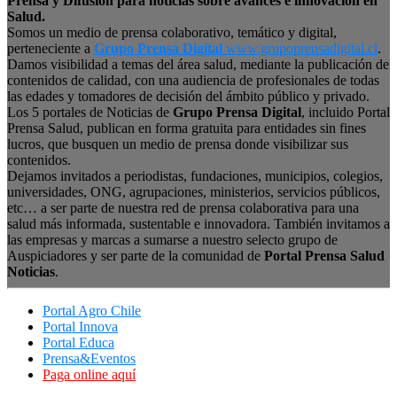
Prensa y Difusión para noticias sobre avances e innovación en
Salud.
Somos un medio de prensa colaborativo, temático y digital,
perteneciente a
Grupo Prensa Digital
www.grupoprensadigital.cl
.
Damos visibilidad a temas del área salud, mediante la publicación de
contenidos de calidad, con una audiencia de profesionales de todas
las edades y tomadores de decisión del ámbito público y privado.
Los 5 portales de Noticias de
Grupo Prensa Digital
, incluido Portal
Prensa Salud, publican en forma gratuita para entidades sin fines
lucros, que busquen un medio de prensa donde visibilizar sus
contenidos.
Dejamos invitados a periodistas, fundaciones, municipios, colegios,
universidades, ONG, agrupaciones, ministerios, servicios públicos,
etc… a ser parte de nuestra red de prensa colaborativa para una
salud más informada, sustentable e innovadora. También invitamos a
las empresas y marcas a sumarse a nuestro selecto grupo de
Auspiciadores y ser parte de la comunidad de
Portal Prensa Salud
Noticias
.
Portal Agro Chile
Portal Innova
Portal Educa
Prensa&Eventos
Paga online aquí