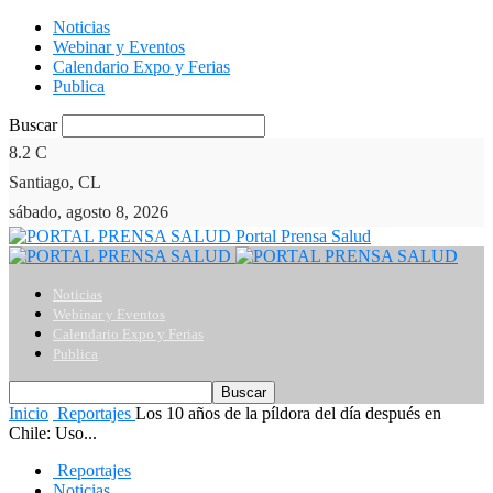
Noticias
Webinar y Eventos
Calendario Expo y Ferias
Publica
Buscar
8.2
C
Santiago, CL
sábado, agosto 8, 2026
Portal Prensa Salud
Noticias
Webinar y Eventos
Calendario Expo y Ferias
Publica
Inicio
Reportajes
Los 10 años de la píldora del día después en
Chile: Uso...
Reportajes
Noticias