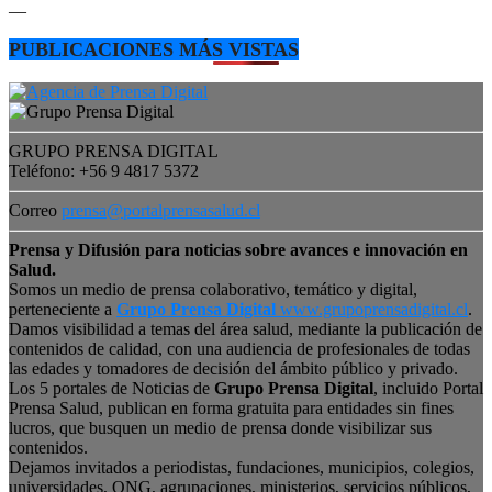
—
PUBLICACIONES MÁS VISTAS
GRUPO PRENSA DIGITAL
Teléfono: +56 9 4817 5372
Correo
prensa@portalprensasalud.cl
Prensa y Difusión para noticias sobre avances e innovación en
Salud.
Somos un medio de prensa colaborativo, temático y digital,
perteneciente a
Grupo Prensa Digital
www.grupoprensadigital.cl
.
Damos visibilidad a temas del área salud, mediante la publicación de
contenidos de calidad, con una audiencia de profesionales de todas
las edades y tomadores de decisión del ámbito público y privado.
Los 5 portales de Noticias de
Grupo Prensa Digital
, incluido Portal
Prensa Salud, publican en forma gratuita para entidades sin fines
lucros, que busquen un medio de prensa donde visibilizar sus
contenidos.
Dejamos invitados a periodistas, fundaciones, municipios, colegios,
universidades, ONG, agrupaciones, ministerios, servicios públicos,