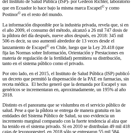
del Instituto de Salud Pública (ISP)- por Gedeon Richter, laboratorio
©
que en Ecuador lo hace bajo la misma marca Escapel
y como
©
Postinor
en el resto del mundo.
La información disponible por la industria privada, revela que, si en
el año 2009, el consumo del método, alcanzó a 26 mil 747 dosis de
la píldora del día después, nueve años después, en 2018: 345 mil
506 es decir, su uso aumentó alrededor de 13 veces desde el
©
lanzamiento de Escapel
en Chile, luego que la Ley 20.418 (que
fija las Normas sobre Información, Orientación y Prestaciones en
materia de regulación de la fertilidad) permitiera su distribución,
tanto en el sistema público como el privado.
Por otro lado, en el 2015, el Instituto de Salud Pública (ISP) publicó
un decreto que permitió la dispensación de la PAE en farmacias, sin
receta médica. El hecho generó que la demanda por Escapel y sus
genéricos se incrementaran en, aproximadamente, un 195% al año
2018.
Distinto es el panorama que se vislumbra en el servicio público de
salud. Pese a que la píldora se entrega de manera gratuita en las
entidades del Sistema Público de Salud, su uso evidencia un
incremento marginal comparado con la fuerte tendencia al alza que
ha tenido en el sistema privado. Si en 2010 se distribuían 49 mil 418
cajas de levonorgestrel, en 2018 sólo se entregaron 55 mil 584.