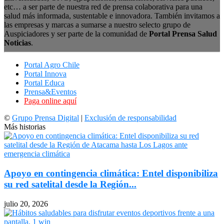
etc… a ser parte de nuestra red de prensa colaborativa para una
salud más informada, sustentable e innovadora. También invitamos a
las empresas y marcas a sumarse a nuestro selecto grupo de
Auspiciadores y ser parte de la comunidad de
Portal Prensa Salud
Noticias
.
Portal Agro Chile
Portal Innova
Portal Educa
Prensa&Eventos
Paga online aquí
©
Grupo Prensa Digital
|
Exclusión de responsabilidad
Más historias
Apoyo en contingencia climática: Entel disponibiliza
su red satelital desde la Región...
julio 20, 2026