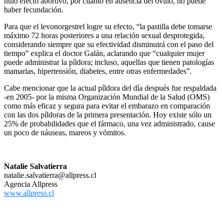
nulo efecto abortivo, por cuanto en ausencia del óvulo, no puede
haber fecundación.
Para que el levonorgestrel logre su efecto, “la pastilla debe tomarse
máximo 72 horas posteriores a una relación sexual desprotegida,
considerando siempre que su efectividad disminuirá con el paso del
tiempo” explica el doctor Galán, aclarando que “cualquier mujer
puede administrar la píldora; incluso, aquellas que tienen patologías
mamarias, hipertensión, diabetes, entre otras enfermedades”.
Cabe mencionar que la actual píldora del día después fue respaldada
-en 2005- por la misma Organización Mundial de la Salud (OMS)
como más eficaz y segura para evitar el embarazo en comparación
con las dos píldoras de la primera presentación. Hoy existe sólo un
25% de probabilidades que el fármaco, una vez administrado, cause
un poco de náuseas, mareos y vómitos.
Natalie Salvatierra
natalie.salvatierra@allpress.cl
Agencia Allpress
www.allpress.cl