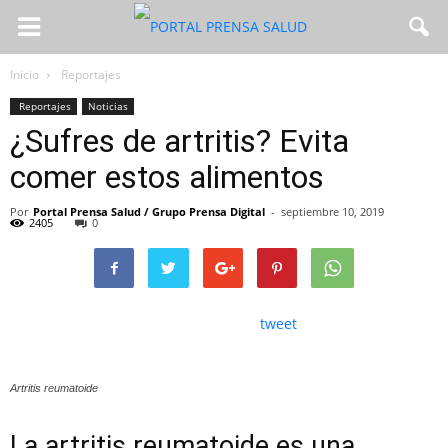
Inicio
Reportajes
Reportajes
Noticias
¿Sufres de artritis? Evita
comer estos alimentos
Por
Portal Prensa Salud / Grupo Prensa Digital
-
septiembre 10, 2019
2405
0
tweet
Artritis reumatoide
La artritis reumatoide es una