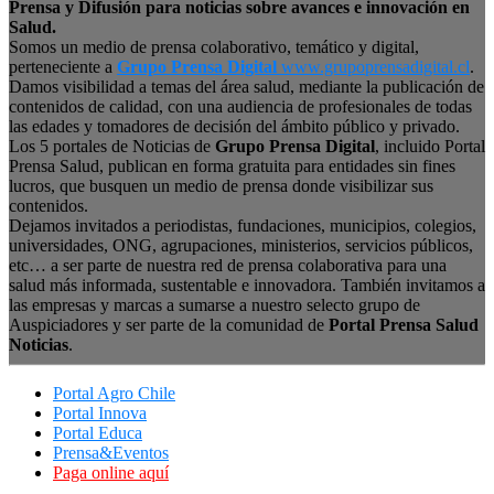
Prensa y Difusión para noticias sobre avances e innovación en
Salud.
Somos un medio de prensa colaborativo, temático y digital,
perteneciente a
Grupo Prensa Digital
www.grupoprensadigital.cl
.
Damos visibilidad a temas del área salud, mediante la publicación de
contenidos de calidad, con una audiencia de profesionales de todas
las edades y tomadores de decisión del ámbito público y privado.
Los 5 portales de Noticias de
Grupo Prensa Digital
, incluido Portal
Prensa Salud, publican en forma gratuita para entidades sin fines
lucros, que busquen un medio de prensa donde visibilizar sus
contenidos.
Dejamos invitados a periodistas, fundaciones, municipios, colegios,
universidades, ONG, agrupaciones, ministerios, servicios públicos,
etc… a ser parte de nuestra red de prensa colaborativa para una
salud más informada, sustentable e innovadora. También invitamos a
las empresas y marcas a sumarse a nuestro selecto grupo de
Auspiciadores y ser parte de la comunidad de
Portal Prensa Salud
Noticias
.
Portal Agro Chile
Portal Innova
Portal Educa
Prensa&Eventos
Paga online aquí