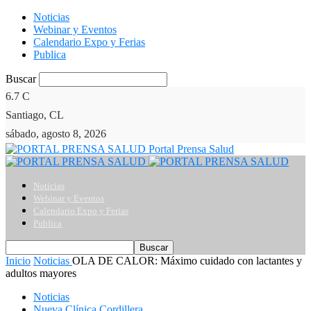
Noticias
Webinar y Eventos
Calendario Expo y Ferias
Publica
Buscar
6.7
C
Santiago, CL
sábado, agosto 8, 2026
Portal Prensa Salud
Noticias
Webinar y Eventos
Calendario Expo y Ferias
Publica
Inicio
Noticias
OLA DE CALOR: Máximo cuidado con lactantes y
adultos mayores
Noticias
Nueva Clínica Cordillera