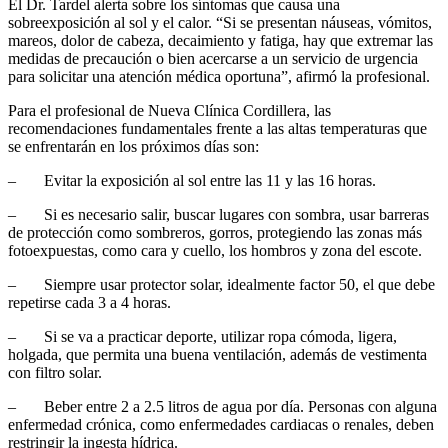
El Dr. Tardel alerta sobre los síntomas que causa una
sobreexposición al sol y el calor. “Si se presentan náuseas, vómitos,
mareos, dolor de cabeza, decaimiento y fatiga, hay que extremar las
medidas de precaución o bien acercarse a un servicio de urgencia
para solicitar una atención médica oportuna”, afirmó la profesional.
Para el profesional de Nueva Clínica Cordillera, las
recomendaciones fundamentales frente a las altas temperaturas que
se enfrentarán en los próximos días son:
– Evitar la exposición al sol entre las 11 y las 16 horas.
– Si es necesario salir, buscar lugares con sombra, usar barreras
de protección como sombreros, gorros, protegiendo las zonas más
fotoexpuestas, como cara y cuello, los hombros y zona del escote.
– Siempre usar protector solar, idealmente factor 50, el que debe
repetirse cada 3 a 4 horas.
– Si se va a practicar deporte, utilizar ropa cómoda, ligera,
holgada, que permita una buena ventilación, además de vestimenta
con filtro solar.
– Beber entre 2 a 2.5 litros de agua por día. Personas con alguna
enfermedad crónica, como enfermedades cardiacas o renales, deben
restringir la ingesta hídrica.