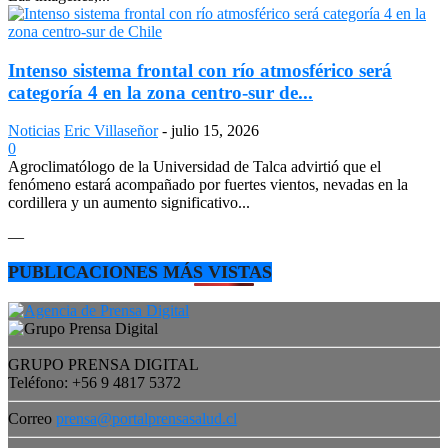
Intenso sistema frontal con río atmosférico será
categoría 4 en la zona centro-sur de...
Noticias
Eric Villaseñor
-
julio 15, 2026
0
Agroclimatólogo de la Universidad de Talca advirtió que el
fenómeno estará acompañado por fuertes vientos, nevadas en la
cordillera y un aumento significativo...
—
PUBLICACIONES MÁS VISTAS
GRUPO PRENSA DIGITAL
Teléfono: +56 9 4817 5372
Correo
prensa@portalprensasalud.cl