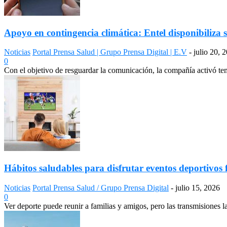
Apoyo en contingencia climática: Entel disponibiliza s
Noticias
Portal Prensa Salud | Grupo Prensa Digital | E.V
-
julio 20, 
0
Con el objetivo de resguardar la comunicación, la compañía activó temp
Hábitos saludables para disfrutar eventos deportivos 
Noticias
Portal Prensa Salud / Grupo Prensa Digital
-
julio 15, 2026
0
Ver deporte puede reunir a familias y amigos, pero las transmisiones 