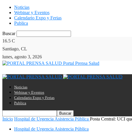
Noticias
Webinar y Eventos
Calendario Expo y Ferias
Publica
Buscar
16.5
C
Santiago, CL
lunes, agosto 3, 2026
Portal Prensa Salud
Noticias
Webinar y Eventos
Calendario Expo y Ferias
Publica
Inicio
Hospital de Urgencia Asistencia Pública
Posta Central: UCI qu
Hospital de Urgencia Asistencia Pública