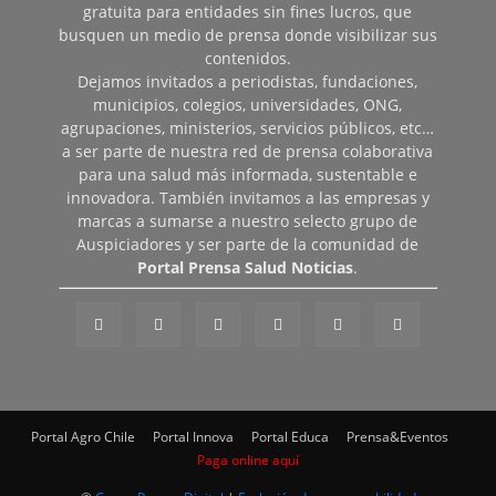
gratuita para entidades sin fines lucros, que
busquen un medio de prensa donde visibilizar sus
contenidos.
Dejamos invitados a periodistas, fundaciones,
municipios, colegios, universidades, ONG,
agrupaciones, ministerios, servicios públicos, etc…
a ser parte de nuestra red de prensa colaborativa
para una salud más informada, sustentable e
innovadora. También invitamos a las empresas y
marcas a sumarse a nuestro selecto grupo de
Auspiciadores y ser parte de la comunidad de
Portal Prensa Salud Noticias
.
Portal Agro Chile
Portal Innova
Portal Educa
Prensa&Eventos
Paga online aquí