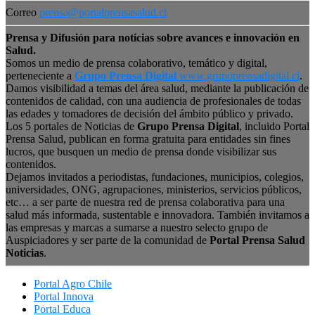
Correo
prensa@portalprensasalud.cl
Prensa y Difusión para noticias sobre avances e innovación en
Salud.
Somos un medio de prensa colaborativo, temático y digital,
perteneciente a
Grupo Prensa Digital
www.grupoprensadigital.cl
.
Damos visibilidad a temas del área salud, mediante la publicación de
contenidos de calidad, con una audiencia de profesionales de todas
las edades y tomadores de decisión del ámbito público y privado.
Los 5 portales de Noticias de
Grupo Prensa Digital
, incluido Portal
Prensa Salud, publican en forma gratuita para entidades sin fines
lucros, que busquen un medio de prensa donde visibilizar sus
contenidos.
Dejamos invitados a periodistas, fundaciones, municipios, colegios,
universidades, ONG, agrupaciones, ministerios, servicios públicos,
etc… a ser parte de nuestra red de prensa colaborativa para una
salud más informada, sustentable e innovadora. También invitamos a
las empresas y marcas a sumarse a nuestro selecto grupo de
Auspiciadores y ser parte de la comunidad de
Portal Prensa Salud
Noticias
.
Portal Agro Chile
Portal Innova
Portal Educa