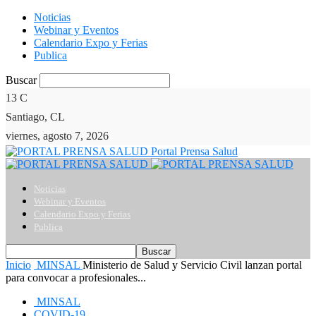
Noticias
Webinar y Eventos
Calendario Expo y Ferias
Publica
Buscar
13
C
Santiago, CL
viernes, agosto 7, 2026
Portal Prensa Salud
Noticias
Webinar y Eventos
Calendario Expo y Ferias
Publica
Inicio
MINSAL
Ministerio de Salud y Servicio Civil lanzan portal
para convocar a profesionales...
MINSAL
COVID-19