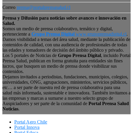
Correo
prensa@portalprensasalud.cl
Prensa y Difusión para noticias sobre avances e innovación en
Salud.
Somos un medio de prensa colaborativo, temático y digital,
perteneciente a
Grupo Prensa Digital
www.grupoprensadigital.cl
.
Damos visibilidad a temas del área salud, mediante la publicación de
contenidos de calidad, con una audiencia de profesionales de todas
las edades y tomadores de decisión del ámbito público y privado.
Los 5 portales de Noticias de
Grupo Prensa Digital
, incluido Portal
Prensa Salud, publican en forma gratuita para entidades sin fines
lucros, que busquen un medio de prensa donde visibilizar sus
contenidos.
Dejamos invitados a periodistas, fundaciones, municipios, colegios,
universidades, ONG, agrupaciones, ministerios, servicios públicos,
etc… a ser parte de nuestra red de prensa colaborativa para una
salud más informada, sustentable e innovadora. También invitamos a
las empresas y marcas a sumarse a nuestro selecto grupo de
Auspiciadores y ser parte de la comunidad de
Portal Prensa Salud
Noticias
.
Portal Agro Chile
Portal Innova
Portal Educa