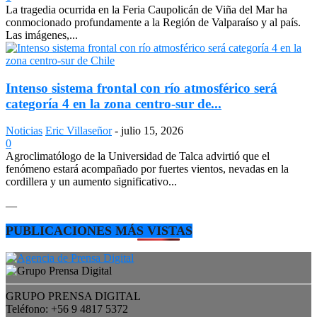
La tragedia ocurrida en la Feria Caupolicán de Viña del Mar ha
conmocionado profundamente a la Región de Valparaíso y al país.
Las imágenes,...
Intenso sistema frontal con río atmosférico será
categoría 4 en la zona centro-sur de...
Noticias
Eric Villaseñor
-
julio 15, 2026
0
Agroclimatólogo de la Universidad de Talca advirtió que el
fenómeno estará acompañado por fuertes vientos, nevadas en la
cordillera y un aumento significativo...
—
PUBLICACIONES MÁS VISTAS
GRUPO PRENSA DIGITAL
Teléfono: +56 9 4817 5372