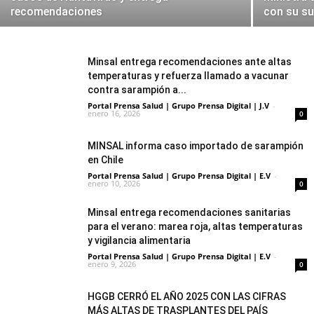
recomendaciones
con su s
Minsal entrega recomendaciones ante altas
temperaturas y refuerza llamado a vacunar
contra sarampión a...
Portal Prensa Salud | Grupo Prensa Digital | J.V
-
enero 16, 2026
0
MINSAL informa caso importado de sarampión
en Chile
Portal Prensa Salud | Grupo Prensa Digital | E.V
-
enero 10, 2026
0
Minsal entrega recomendaciones sanitarias
para el verano: marea roja, altas temperaturas
y vigilancia alimentaria
Portal Prensa Salud | Grupo Prensa Digital | E.V
-
enero 9, 2026
0
HGGB CERRÓ EL AÑO 2025 CON LAS CIFRAS
MÁS ALTAS DE TRASPLANTES DEL PAÍS