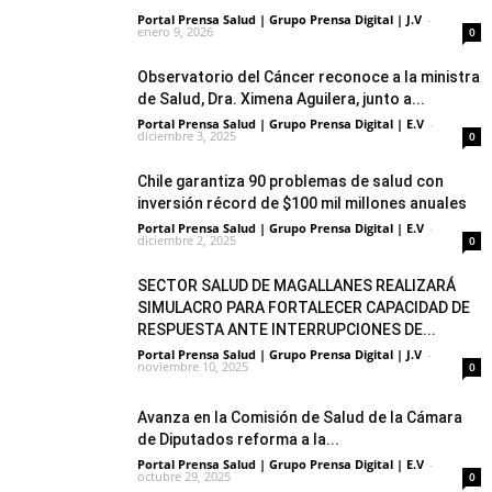
Portal Prensa Salud | Grupo Prensa Digital | J.V
-
enero 9, 2026
0
Observatorio del Cáncer reconoce a la ministra
de Salud, Dra. Ximena Aguilera, junto a...
Portal Prensa Salud | Grupo Prensa Digital | E.V
-
diciembre 3, 2025
0
Chile garantiza 90 problemas de salud con
inversión récord de $100 mil millones anuales
Portal Prensa Salud | Grupo Prensa Digital | E.V
-
diciembre 2, 2025
0
SECTOR SALUD DE MAGALLANES REALIZARÁ
SIMULACRO PARA FORTALECER CAPACIDAD DE
RESPUESTA ANTE INTERRUPCIONES DE...
Portal Prensa Salud | Grupo Prensa Digital | J.V
-
noviembre 10, 2025
0
Avanza en la Comisión de Salud de la Cámara
de Diputados reforma a la...
Portal Prensa Salud | Grupo Prensa Digital | E.V
-
octubre 29, 2025
0