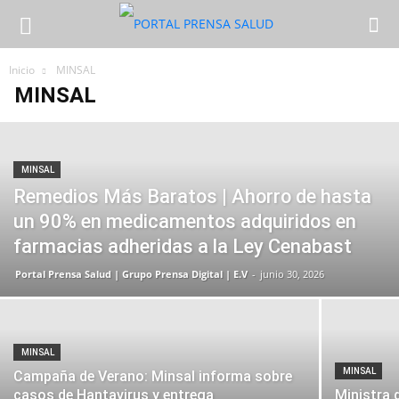
Inicio
MINSAL
MINSAL
MINSAL
Remedios Más Baratos | Ahorro de hasta
un 90% en medicamentos adquiridos en
farmacias adheridas a la Ley Cenabast
Portal Prensa Salud | Grupo Prensa Digital | E.V
-
junio 30, 2026
MINSAL
MINSAL
Campaña de Verano: Minsal informa sobre
casos de Hantavirus y entrega
Ministra 