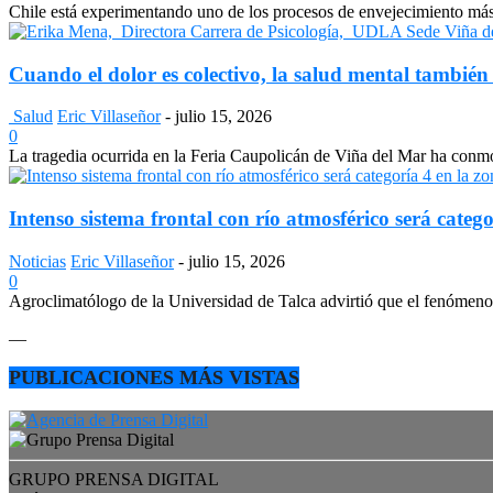
Chile está experimentando uno de los procesos de envejecimiento más a
Cuando el dolor es colectivo, la salud mental también
Salud
Eric Villaseñor
-
julio 15, 2026
0
La tragedia ocurrida en la Feria Caupolicán de Viña del Mar ha conmo
Intenso sistema frontal con río atmosférico será catego
Noticias
Eric Villaseñor
-
julio 15, 2026
0
Agroclimatólogo de la Universidad de Talca advirtió que el fenómeno e
—
PUBLICACIONES MÁS VISTAS
GRUPO PRENSA DIGITAL