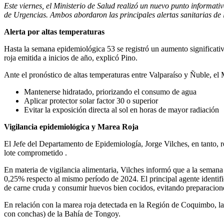
Este viernes, el Ministerio de Salud realizó un nuevo punto informat
de Urgencias. Ambos abordaron las principales alertas sanitarias de 
Alerta por altas temperaturas
Hasta la semana epidemiológica 53 se registró un aumento significativ
roja emitida a inicios de año, explicó Pino.
Ante el pronóstico de altas temperaturas entre Valparaíso y Ñuble, el
Mantenerse hidratado, priorizando el consumo de agua
Aplicar protector solar factor 30 o superior
Evitar la exposición directa al sol en horas de mayor radiación
Vigilancia epidemiológica y Marea Roja
El Jefe del Departamento de Epidemiología, Jorge Vilches, en tanto, re
lote comprometido .
En materia de vigilancia alimentaria, Vilches informó que a la sema
0,25% respecto al mismo período de 2024. El principal agente identif
de carne cruda y consumir huevos bien cocidos, evitando preparacio
En relación con la marea roja detectada en la Región de Coquimbo, la
con conchas) de la Bahía de Tongoy.