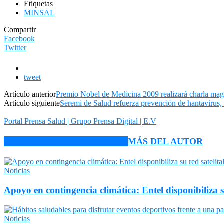
Etiquetas
MINSAL
Compartir
Facebook
Twitter
tweet
Artículo anterior
Premio Nobel de Medicina 2009 realizará charla mag
Artículo siguiente
Seremi de Salud refuerza prevención de hantavirus,
Portal Prensa Salud | Grupo Prensa Digital | E.V
ARTÍCULO RELACIONADOS
MÁS DEL AUTOR
Noticias
Apoyo en contingencia climática: Entel disponibiliza 
Noticias