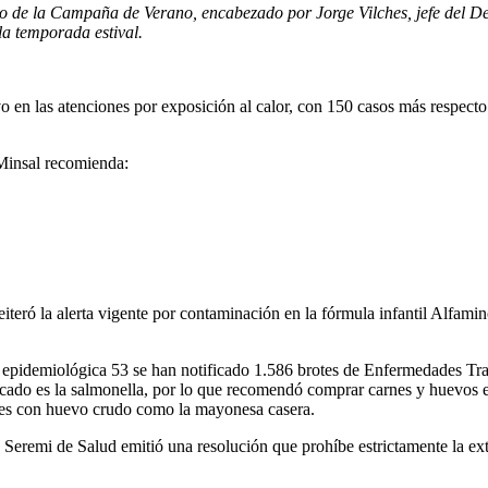
ivo de la Campaña de Verano, encabezado por Jorge Vilches, jefe del D
la temporada estival.
o en las atenciones por exposición al calor, con 150 casos más respect
 Minsal recomienda:
iteró la alerta vigente por contaminación en la fórmula infantil Alfamin
na epidemiológica 53 se han notificado 1.586 brotes de Enfermedades Tr
icado es la salmonella, por lo que recomendó comprar carnes y huevos en
nes con huevo crudo como la mayonesa casera.
 Seremi de Salud emitió una resolución que prohíbe estrictamente la e