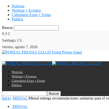
Noticias
Webinar y Eventos
Calendario Expo y Ferias
Publica
Buscar
9.3
C
Santiago, CL
viernes, agosto 7, 2026
Portal Prensa Salud
Noticias
Webinar y Eventos
Calendario Expo y Ferias
Publica
Inicio
MINSAL
Minsal entrega recomendaciones sanitarias para el ver
MINSAL