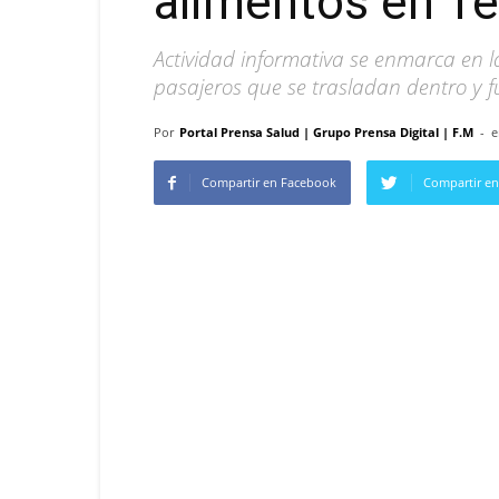
alimentos en Te
Actividad informativa se enmarca en 
pasajeros que se trasladan dentro y f
Por
Portal Prensa Salud | Grupo Prensa Digital | F.M
-
e
Compartir en Facebook
Compartir en