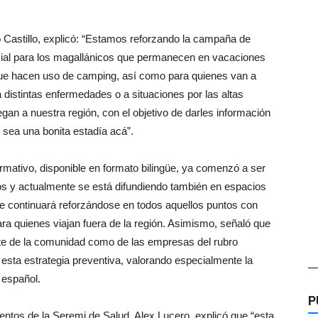
 Castillo, explicó: “Estamos reforzando la campaña de
cial para los magallánicos que permanecen en vacaciones
 que hacen uso de camping, así como para quienes van a
 distintas enfermedades o a situaciones por las altas
egan a nuestra región, con el objetivo de darles información
 sea una bonita estadía acá”.
ormativo, disponible en formato bilingüe, ya comenzó a ser
os y actualmente se está difundiendo también en espacios
que continuará reforzándose en todos aquellos puntos con
 para quienes viajan fuera de la región. Asimismo, señaló que
arte de la comunidad como de las empresas del rubro
esta estrategia preventiva, valorando especialmente la
—
 español.
P
entos de la Seremi de Salud, Alex Lucero, explicó que “esta