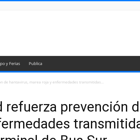
po y Ferias
Publica
n de hantavirus, marea roja y enfermedades transmitidas...
 refuerza prevención d
fermedades transmitid