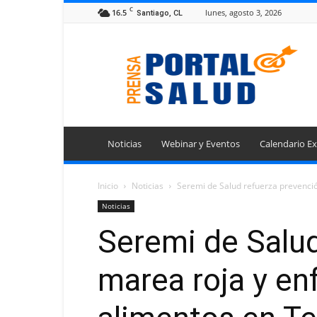
C
16.5
lunes, agosto 3, 2026
Santiago, CL
Portal
Prensa
Salud
Noticias
Webinar y Eventos
Calendario Ex
Inicio
Noticias
Seremi de Salud refuerza prevenció
Noticias
Seremi de Salud
marea roja y en