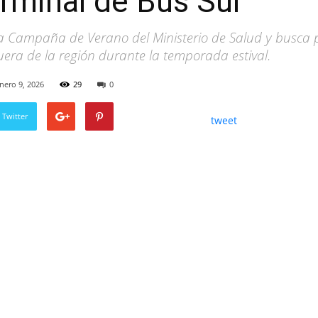
rminal de Bus Sur
la Campaña de Verano del Ministerio de Salud y busca 
uera de la región durante la temporada estival.
nero 9, 2026
29
0
 Twitter
tweet