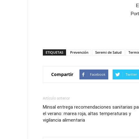
E
Por
ETIQUETAS
Prevención
Seremi de Salud
Termin
Compartir
Facebook
Twitter
Artículo anterior
Minsal entrega recomendaciones sanitarias pa
el verano: marea roja, altas temperaturas y
vigilancia alimentaria