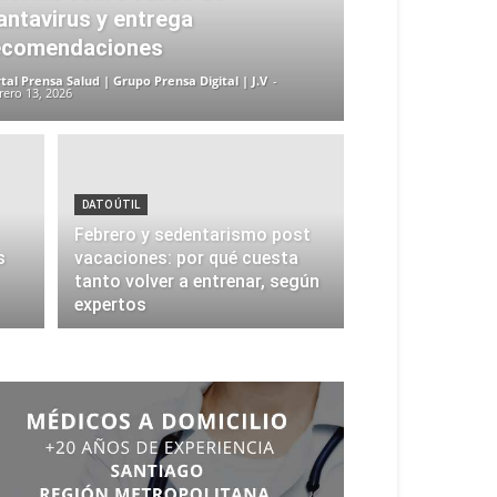
antavirus y entrega
ecomendaciones
tal Prensa Salud | Grupo Prensa Digital | J.V
-
rero 13, 2026
DATO ÚTIL
Febrero y sedentarismo post
s
vacaciones: por qué cuesta
tanto volver a entrenar, según
expertos