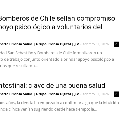
Bomberos de Chile sellan compromiso
poyo psicológico a voluntarios del
Portal Prensa Salud | Grupo Prensa Digital | J.V
-
febrero 11, 2026
0
idad San Sebastián y Bomberos de Chile formalizaron un
 de trabajo conjunto orientado a brindar apoyo psicológico a
rios que resultaron...
intestinal: clave de una buena salud
Portal Prensa Salud | Grupo Prensa Digital | J.V
-
febrero 11, 2026
0
mos años, la ciencia ha empezado a confirmar algo que la intuición
encia clínica venían sugiriendo desde hace tiempo: la...