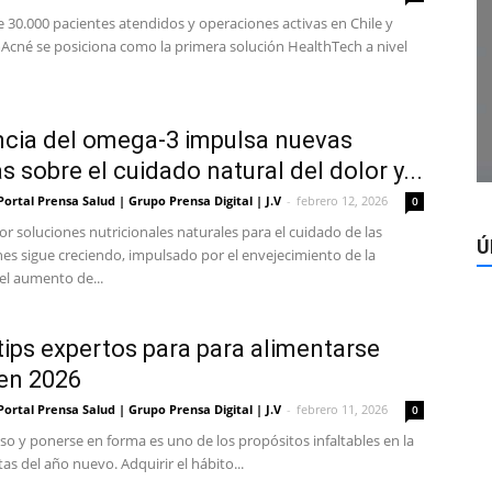
 30.000 pacientes atendidos y operaciones activas en Chile y
Acné se posiciona como la primera solución HealthTech a nivel
ncia del omega-3 impulsa nuevas
s sobre el cuidado natural del dolor y...
Portal Prensa Salud | Grupo Prensa Digital | J.V
-
febrero 12, 2026
0
por soluciones nutricionales naturales para el cuidado de las
Ú
nes sigue creciendo, impulsado por el envejecimiento de la
el aumento de...
tips expertos para para alimentarse
en 2026
Portal Prensa Salud | Grupo Prensa Digital | J.V
-
febrero 11, 2026
0
so y ponerse en forma es uno de los propósitos infaltables en la
tas del año nuevo. Adquirir el hábito...