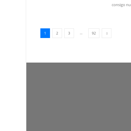
consigo nue
...
1
2
3
92