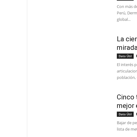
Con más de
Perú, Derm
global...
La cie
mirada
Dato Útil
El interés 
articulacio
población, 
Cinco 
mejor 
Dato Útil
Bajar de pe
lista de me