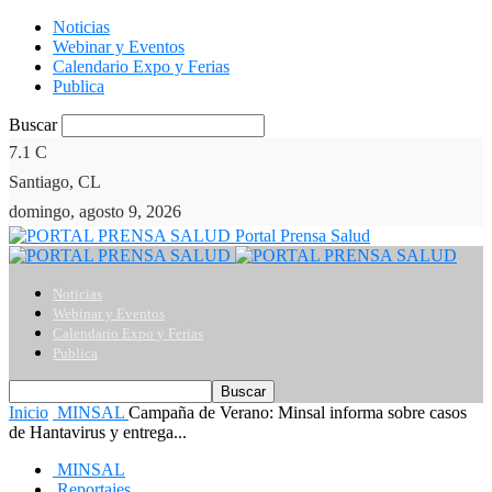
Noticias
Webinar y Eventos
Calendario Expo y Ferias
Publica
Buscar
7.1
C
Santiago, CL
domingo, agosto 9, 2026
Portal Prensa Salud
Noticias
Webinar y Eventos
Calendario Expo y Ferias
Publica
Inicio
MINSAL
Campaña de Verano: Minsal informa sobre casos
de Hantavirus y entrega...
MINSAL
Reportajes