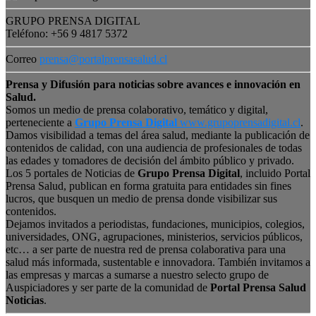
GRUPO PRENSA DIGITAL
Teléfono: +56 9 4817 5372
Correo
prensa@portalprensasalud.cl
Prensa y Difusión para noticias sobre avances e innovación en
Salud.
Somos un medio de prensa colaborativo, temático y digital,
perteneciente a
Grupo Prensa Digital
www.grupoprensadigital.cl
.
Damos visibilidad a temas del área salud, mediante la publicación de
contenidos de calidad, con una audiencia de profesionales de todas
las edades y tomadores de decisión del ámbito público y privado.
Los 5 portales de Noticias de
Grupo Prensa Digital
, incluido Portal
Prensa Salud, publican en forma gratuita para entidades sin fines
lucros, que busquen un medio de prensa donde visibilizar sus
contenidos.
Dejamos invitados a periodistas, fundaciones, municipios, colegios,
universidades, ONG, agrupaciones, ministerios, servicios públicos,
etc… a ser parte de nuestra red de prensa colaborativa para una
salud más informada, sustentable e innovadora. También invitamos a
las empresas y marcas a sumarse a nuestro selecto grupo de
Auspiciadores y ser parte de la comunidad de
Portal Prensa Salud
Noticias
.