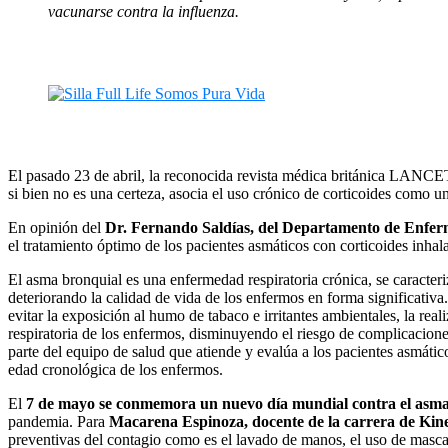
vacunarse contra la influenza.
El pasado 23 de abril, la reconocida revista médica británica LANCET
si bien no es una certeza, asocia el uso crónico de corticoides como un 
En opinión del
Dr. Fernando Saldías, del Departamento de Enferm
el tratamiento óptimo de los pacientes asmáticos con corticoides inha
El asma bronquial es una enfermedad respiratoria crónica, se caracteriz
deteriorando la calidad de vida de los enfermos en forma significativ
evitar la exposición al humo de tabaco e irritantes ambientales, la rea
respiratoria de los enfermos, disminuyendo el riesgo de complicacion
parte del equipo de salud que atiende y evalúa a los pacientes asmático
edad cronológica de los enfermos.
El
7 de mayo se conmemora un nuevo día mundial contra el asm
pandemia. Para
Macarena Espinoza, docente de la carrera de Kines
preventivas del contagio como es el lavado de manos, el uso de mascar