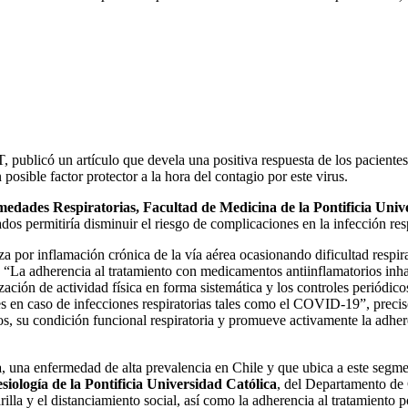
, publicó un artículo que devela una positiva respuesta de los pacien
posible factor protector a la hora del contagio por este virus.
edades Respiratorias, Facultad de Medicina de la Pontificia Univ
lados permitiría disminuir el riesgo de complicaciones en la infección
a por inflamación crónica de la vía aérea ocasionando dificultad respirat
a. “La adherencia al tratamiento con medicamentos antiinflamatorios inh
lización de actividad física en forma sistemática y los controles periódi
es en caso de infecciones respiratorias tales como el COVID-19”, precis
s, su condición funcional respiratoria y promueve activamente la adheren
a
, una enfermedad de alta prevalencia en Chile y que ubica a este segmen
iología de la Pontificia Universidad Católica
, del Departamento de
illa y el distanciamiento social, así como la adherencia al tratamiento 