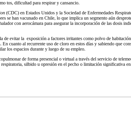
o tos, dificultad para respirar y cansancio.
ion
(CDC) en Estados Unidos y la Sociedad de Enfermedades Respiratori
yores se han vacunado en Chile, lo que implica un segmento aún desprot
inhalador con aerocámara para asegurar la incorporación de las dosis ind
la de evitar la exposición a factores irritantes como polvo de habitaci
 En cuanto al recurrente uso de cloro en estos días y sabiendo que consti
ilar los espacios durante y luego de su empleo.
pulmonar de forma presencial o virtual a través del servicio de telem
d respiratoria, silbido u opresión en el pecho o limitación significativa 