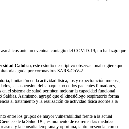
tes asmáticos ante un eventual contagio del COVID-19; un hallazgo que
ersidad Católica
, este estudio descriptivo observacional sugiere que
 respiratoria aguda por coronavirus SARS-CoV-2.
oria, limitación en la actividad física, tos y expectoración mucosa,
alados, la suspensión del tabaquismo en los pacientes fumadores,
cos en el sistema de salud permiten mejorar la capacidad funcional
ó Saldías. Asimismo, agregó que el kinesiólogo respiratorio forma
cia al tratamiento y la realización de actividad física acorde a la
to entre los grupos de mayor vulnerabilidad frente a la actual
 Ciencias de la Salud UC, es momento de extremar las medidas
por asma y la consulta temprana y oportuna, tanto presencial como