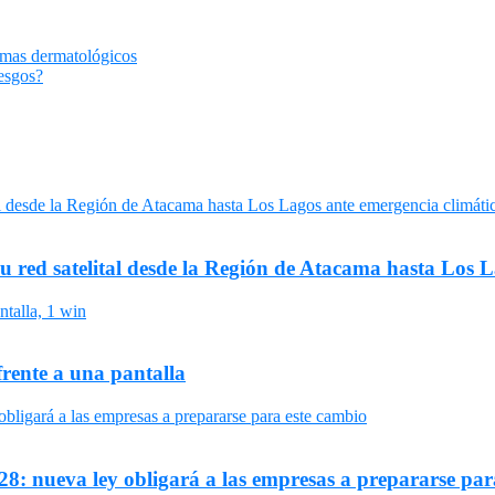
lemas dermatológicos
esgos?
su red satelital desde la Región de Atacama hasta Los 
frente a una pantalla
8: nueva ley obligará a las empresas a prepararse par