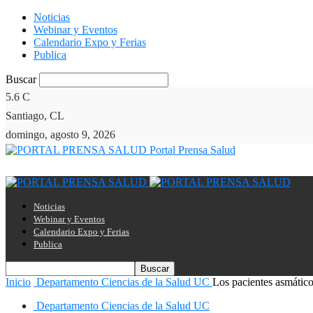
Noticias
Webinar y Eventos
Calendario Expo y Ferias
Publica
Buscar
5.6
C
Santiago, CL
domingo, agosto 9, 2026
Portal Prensa Salud
Noticias
Webinar y Eventos
Calendario Expo y Ferias
Publica
Inicio
Departamento Ciencias de la Salud UC
Los pacientes asmático
Departamento Ciencias de la Salud UC