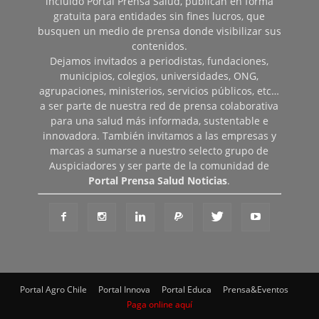
incluido Portal Prensa Salud, publican en forma
gratuita para entidades sin fines lucros, que
busquen un medio de prensa donde visibilizar sus
contenidos.
Dejamos invitados a periodistas, fundaciones,
municipios, colegios, universidades, ONG,
agrupaciones, ministerios, servicios públicos, etc…
a ser parte de nuestra red de prensa colaborativa
para una salud más informada, sustentable e
innovadora. También invitamos a las empresas y
marcas a sumarse a nuestro selecto grupo de
Auspiciadores y ser parte de la comunidad de
Portal Prensa Salud Noticias
.
Portal Agro Chile
Portal Innova
Portal Educa
Prensa&Eventos
Paga online aquí