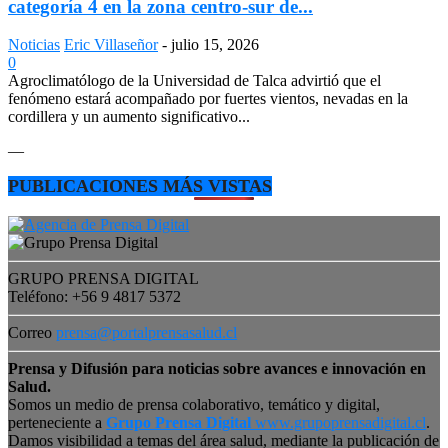
categoría 4 en la zona centro-sur de...
Noticias
Eric Villaseñor
-
julio 15, 2026
0
Agroclimatólogo de la Universidad de Talca advirtió que el
fenómeno estará acompañado por fuertes vientos, nevadas en la
cordillera y un aumento significativo...
—
PUBLICACIONES MÁS VISTAS
GRUPO PRENSA DIGITAL
Teléfono: +56 9 4817 5372
Correo
prensa@portalprensasalud.cl
Prensa y Difusión para noticias sobre avances e innovación en
Salud.
Somos un medio de prensa colaborativo, temático y digital,
perteneciente a
Grupo Prensa Digital
www.grupoprensadigital.cl
.
Damos visibilidad a temas del área salud, mediante la publicación de