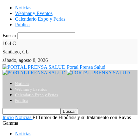
Noticias
Webinar y Eventos
Calendario Expo y Ferias
Publica
Buscar
10.4
C
Santiago, CL
sábado, agosto 8, 2026
Portal Prensa Salud
Noticias
Webinar y Eventos
Calendario Expo y Ferias
Publica
Inicio
Noticias
El Tumor de Hipófisis y su tratamiento con Rayos
Gamma
Noticias