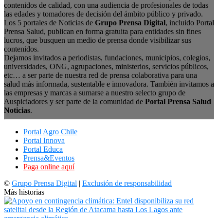
contenidos de calidad, con una audiencia de profesionales de todas
las edades y tomadores de decisión del ámbito público y privado.
Los 5 portales de Noticias de
Grupo Prensa Digital
, incluido Portal
Prensa Salud, publican en forma gratuita para entidades sin fines
lucros, que busquen un medio de prensa donde visibilizar sus
contenidos.
Dejamos invitados a periodistas, fundaciones, municipios, colegios,
universidades, ONG, agrupaciones, ministerios, servicios públicos,
etc… a ser parte de nuestra red de prensa colaborativa para una
salud más informada, sustentable e innovadora. También invitamos a
las empresas y marcas a sumarse a nuestro selecto grupo de
Auspiciadores y ser parte de la comunidad de
Portal Prensa Salud
Noticias
.
Portal Agro Chile
Portal Innova
Portal Educa
Prensa&Eventos
Paga online aquí
©
Grupo Prensa Digital
|
Exclusión de responsabilidad
Más historias