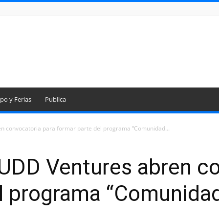
po y Ferias
Publica
n convocatoria para formar parte del programa “Comunidad...
 UDD Ventures abren co
el programa “Comunidad