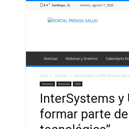
C
8.4
viernes, agosto 7, 2026
Santiago, CL
Portal
Prensa
Salud
Noticias
Webinar y Eventos
Calendario Ex
Inicio
Eventos
InterSystems y UDD Ventures abre
Eventos
Noticias
UDD
InterSystems y
formar parte d