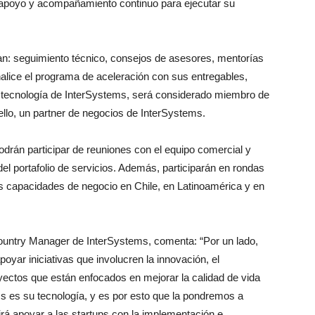
apoyo y acompañamiento continuo para ejecutar su
an: seguimiento técnico, consejos de asesores, mentorías
inalice el programa de aceleración con sus entregables,
 tecnología de InterSystems, será considerado miembro de
ello, un partner de negocios de InterSystems.
odrán participar de reuniones con el equipo comercial y
del portafolio de servicios. Además, participarán en rondas
s capacidades de negocio en Chile, en Latinoamérica y en
ountry Manager de InterSystems, comenta: “Por un lado,
oyar iniciativas que involucren la innovación, el
oyectos que están enfocados en mejorar la calidad de vida
s es su tecnología, y es por esto que la pondremos a
tirá apoyar a las startups con la implementación e