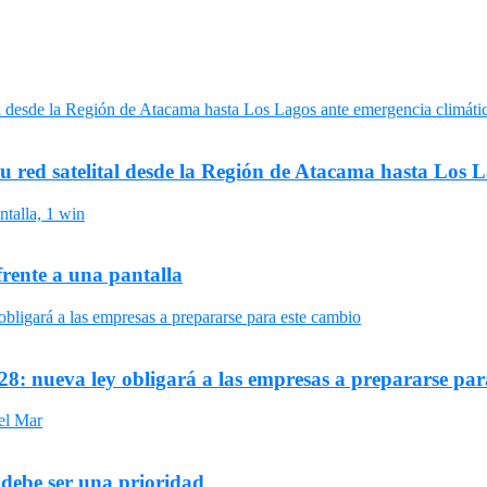
su red satelital desde la Región de Atacama hasta Los 
frente a una pantalla
8: nueva ley obligará a las empresas a prepararse par
 debe ser una prioridad