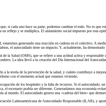
que, si cada uno hace su parte, podemos cambiar el todo. No es que es
 reflejo y se multiplica. El aislamiento social impuesto por esta epid
 estaremos generando una reacción en cadena en el colectivo. A medida 
labras, el autocuidado tiene un impacto. Y, actualmente, ha demostrado 
 de la Salud (OMS), que se refiere a una actitud activa y responsable c
res. La idea llevó a la creación del Día Internacional del Autocuidado
.
 a la teoría de la prevención de la salud, y cuánto contribuye a mejora
alelismo con el momento actual que estamos viviendo.
cupación de los hospitales y la falta de recursos. Si el autocuidado, u
ca, el escenario podría ser diferente. Generaríamos una economía evitan
ola al mundo. El autocuidado genera una «cadena del bien» que demuest
sociación Latinoamericana de Autocuidado Responsable (ILAR), y aport