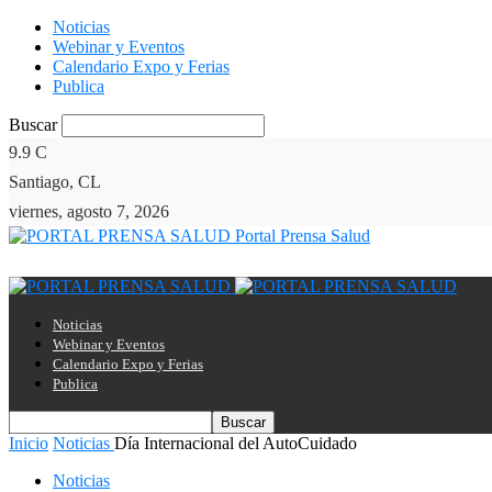
Noticias
Webinar y Eventos
Calendario Expo y Ferias
Publica
Buscar
9.9
C
Santiago, CL
viernes, agosto 7, 2026
Portal Prensa Salud
Noticias
Webinar y Eventos
Calendario Expo y Ferias
Publica
Inicio
Noticias
Día Internacional del AutoCuidado
Noticias