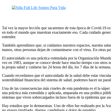
Tal vez la mayor lección que sacaremos de esta época de Covid-19 es 
en todo el mundo que muestran exactamente eso. Cada cuidado genera un
entender.
También aprendimos que, si cuidamos nuestros espacios, nuestra salud,
manos, otras personas dejan de contaminarse con el virus. En otras pa
El autocuidado es una práctica estimulada por la Organización Mundial
vez en 1983, aunque se conoce desde hace mucho tiempo con otros nomb
la propia salud y cuidarse las 24 horas del día, los 7 días de la semana
Cuando recordamos que el autocuidado de la salud debe estar vinculado
sostenibilidad financiera del sistema de salud, podemos hacer un par
Una de las consecuencias más crueles de esta pandemia es el la súper o
una práctica más extendida y aplicada, amparada en una política públi
sistemas que viven sobrecargados incluso fuera de la epidemia que as
Hay estudios que lo demuestran. Uno de ellos fue realizado por la A
no graves (resfriado, diarrea, candidiasis y dolor de espalda).