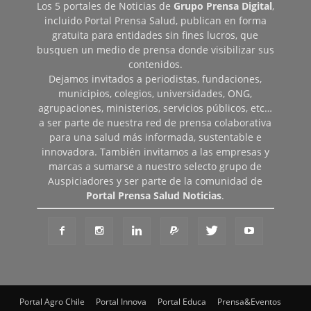
Los 5 portales de Noticias de
Grupo Prensa Digital
,
incluido Portal Prensa Salud, publican en forma
gratuita para entidades sin fines lucros, que
busquen un medio de prensa donde visibilizar sus
contenidos.
Dejamos invitados a periodistas, fundaciones,
municipios, colegios, universidades, ONG,
agrupaciones, ministerios, servicios públicos, etc…
a ser parte de nuestra red de prensa colaborativa
para una salud más informada, sustentable e
innovadora. También invitamos a las empresas y
marcas a sumarse a nuestro selecto grupo de
Auspiciadores y ser parte de la comunidad de
Portal Prensa Salud Noticias
.
Portal Agro Chile
Portal Innova
Portal Educa
Prensa&Eventos