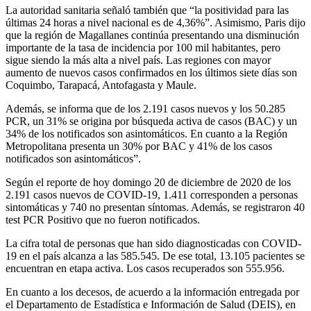
La autoridad sanitaria señaló también que “la positividad para las
últimas 24 horas a nivel nacional es de 4,36%”. Asimismo, Paris dijo
que la región de Magallanes continúa presentando una disminución
importante de la tasa de incidencia por 100 mil habitantes, pero
sigue siendo la más alta a nivel país. Las regiones con mayor
aumento de nuevos casos confirmados en los últimos siete días son
Coquimbo, Tarapacá, Antofagasta y Maule.
Además, se informa que de los 2.191 casos nuevos y los 50.285
PCR, un 31% se origina por búsqueda activa de casos (BAC) y un
34% de los notificados son asintomáticos. En cuanto a la Región
Metropolitana presenta un 30% por BAC y 41% de los casos
notificados son asintomáticos”.
Según el reporte de hoy domingo 20 de diciembre de 2020 de los
2.191 casos nuevos de COVID-19, 1.411 corresponden a personas
sintomáticas y 740 no presentan síntomas. Además, se registraron 40
test PCR Positivo que no fueron notificados.
La cifra total de personas que han sido diagnosticadas con COVID-
19 en el país alcanza a las 585.545. De ese total, 13.105 pacientes se
encuentran en etapa activa. Los casos recuperados son 555.956.
En cuanto a los decesos, de acuerdo a la información entregada por
el Departamento de Estadística e Información de Salud (DEIS), en