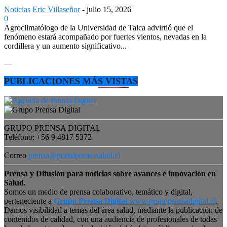
Noticias
Eric Villaseñor
-
julio 15, 2026
0
Agroclimatólogo de la Universidad de Talca advirtió que el
fenómeno estará acompañado por fuertes vientos, nevadas en la
cordillera y un aumento significativo...
—
PUBLICACIONES MÁS VISTAS
GRUPO PRENSA DIGITAL
Teléfono: +56 9 4817 5372
Correo
prensa@portalprensasalud.cl
Prensa y Difusión para noticias sobre avances e innovación en
Salud.
Somos un medio de prensa colaborativo, temático y digital,
perteneciente a
Grupo Prensa Digital
www.grupoprensadigital.cl
.
Damos visibilidad a temas del área salud, mediante la publicación de
contenidos de calidad, con una audiencia de profesionales de todas