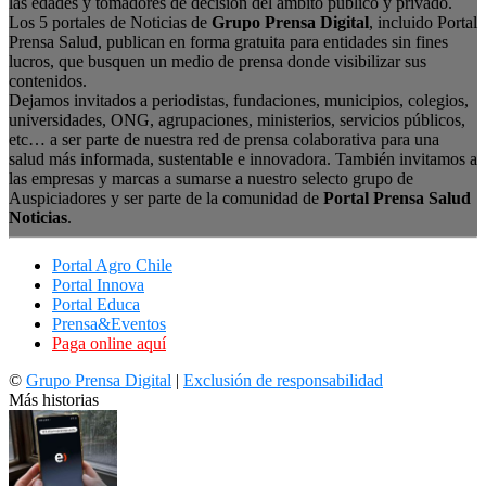
las edades y tomadores de decisión del ámbito público y privado.
Los 5 portales de Noticias de
Grupo Prensa Digital
, incluido Portal
Prensa Salud, publican en forma gratuita para entidades sin fines
lucros, que busquen un medio de prensa donde visibilizar sus
contenidos.
Dejamos invitados a periodistas, fundaciones, municipios, colegios,
universidades, ONG, agrupaciones, ministerios, servicios públicos,
etc… a ser parte de nuestra red de prensa colaborativa para una
salud más informada, sustentable e innovadora. También invitamos a
las empresas y marcas a sumarse a nuestro selecto grupo de
Auspiciadores y ser parte de la comunidad de
Portal Prensa Salud
Noticias
.
Portal Agro Chile
Portal Innova
Portal Educa
Prensa&Eventos
Paga online aquí
©
Grupo Prensa Digital
|
Exclusión de responsabilidad
Más historias