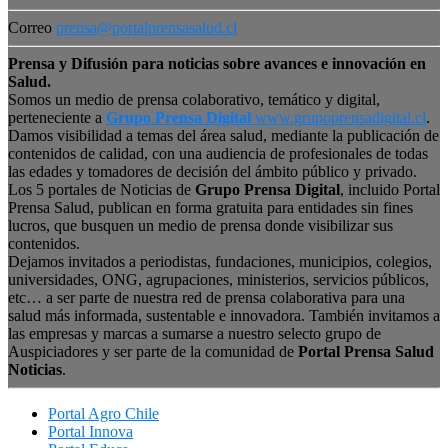
Correo
prensa@portalprensasalud.cl
Prensa y Difusión para noticias sobre avances e innovación en
Salud.
Somos un medio de prensa colaborativo, temático y digital,
perteneciente a
Grupo Prensa Digital
www.grupoprensadigital.cl
.
Damos visibilidad a temas del área salud, mediante la publicación de
contenidos de calidad, con una audiencia de profesionales de todas
las edades y tomadores de decisión del ámbito público y privado.
Los 5 portales de Noticias de
Grupo Prensa Digital
, incluido Portal
Prensa Salud, publican en forma gratuita para entidades sin fines
lucros, que busquen un medio de prensa donde visibilizar sus
contenidos.
Dejamos invitados a periodistas, fundaciones, municipios, colegios,
universidades, ONG, agrupaciones, ministerios, servicios públicos,
etc… a ser parte de nuestra red de prensa colaborativa para una
salud más informada, sustentable e innovadora. También invitamos a
las empresas y marcas a sumarse a nuestro selecto grupo de
Auspiciadores y ser parte de la comunidad de
Portal Prensa Salud
Noticias
.
Portal Agro Chile
Portal Innova