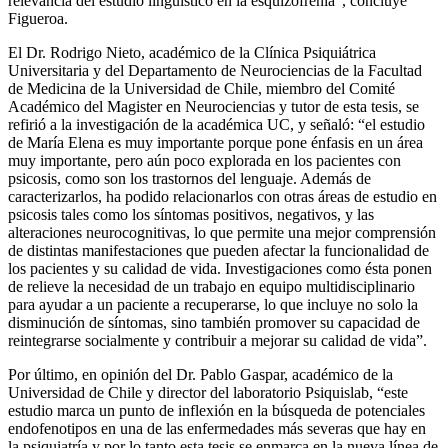
relevancia del estudio lingüístico en la esquizofrenia”, concluye
Figueroa.
El Dr. Rodrigo Nieto,
académico de la Clínica Psiquiátrica
Universitaria y del Departamento de Neurociencias de la Facultad
de Medicina de la Universidad de Chile, miembro del Comité
Académico del Magister en Neurociencias y tutor de esta tesis, se
refirió a la investigación de la académica UC
, y señaló:
“el estudio
de María Elena es muy importante porque pone énfasis en un área
muy importante, pero aún poco explorada en los pacientes con
psicosis, como son los trastornos del lenguaje. Además de
caracterizarlos, ha podido relacionarlos con otras áreas de estudio en
psicosis tales como los síntomas positivos, negativos, y las
alteraciones neurocognitivas, lo que permite una mejor comprensión
de distintas manifestaciones que pueden afectar la funcionalidad de
los pacientes y su calidad de vida. Investigaciones como ésta ponen
de relieve la necesidad de un trabajo en equipo multidisciplinario
para ayudar a un paciente a recuperarse, lo que incluye no solo la
disminución de síntomas, sino también promover su capacidad de
reintegrarse socialmente y contribuir a mejorar su calidad de vida”.
Por último, en
opinión del Dr. Pablo Gaspar, académico de la
Universidad de Chile y director del laboratorio Psiquislab, “este
estudio marca un punto de inflexión en la búsqueda de potenciales
endofenotipos en una de las enfermedades más severas que hay en
la psiquiatría y por lo tanto esta tesis se enmarca en la nueva línea de