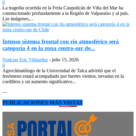
0
La tragedia ocurrida en la Feria Caupolicán de Viña del Mar ha
conmocionado profundamente a la Región de Valparaíso y al país.
Las imágenes,...
Intenso sistema frontal con río atmosférico será
categoría 4 en la zona centro-sur de...
Noticias
Eric Villaseñor
-
julio 15, 2026
0
Agroclimatólogo de la Universidad de Talca advirtió que el
fenómeno estará acompañado por fuertes vientos, nevadas en la
cordillera y un aumento significativo...
—
PUBLICACIONES MÁS VISTAS