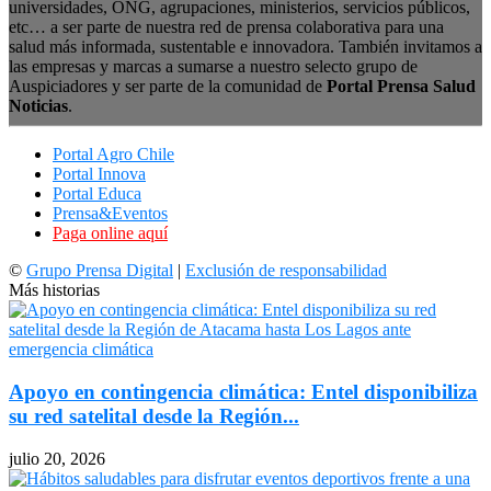
universidades, ONG, agrupaciones, ministerios, servicios públicos,
etc… a ser parte de nuestra red de prensa colaborativa para una
salud más informada, sustentable e innovadora. También invitamos a
las empresas y marcas a sumarse a nuestro selecto grupo de
Auspiciadores y ser parte de la comunidad de
Portal Prensa Salud
Noticias
.
Portal Agro Chile
Portal Innova
Portal Educa
Prensa&Eventos
Paga online aquí
©
Grupo Prensa Digital
|
Exclusión de responsabilidad
Más historias
Apoyo en contingencia climática: Entel disponibiliza
su red satelital desde la Región...
julio 20, 2026