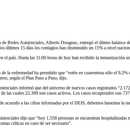
io de Redes Asistenciales, Alberto Dougnac, entregó el último balance 
los últimos 15 días los contagios han disminuido un 15% a nivel nacion
 en el país. Hasta las 11:00 horas de hoy han recibido la inmunización 
n de la enfermedad ha permitido que “estén en cuarentena sólo el 9,2% 
rero, según el Plan Paso a Paso, dijo.
istenciales informó que del universo de nuevos casos registrados “2.172
de las cuales 22.399 son casos activos. Los casos recuperados son 737
de acuerdo a las cifras informadas por el DEIS, debemos lamentar la mue
tenciales dijo que “hoy 1.558 personas se encuentran hospitalizadas en
mas críticas en caso de ser necesario”.