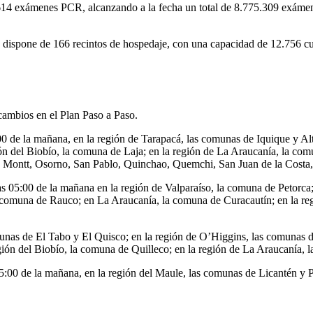
.614 exámenes PCR, alcanzando a la fecha un total de 8.775.309 exámenes
se dispone de 166 recintos de hospedaje, con una capacidad de 12.756 c
 cambios en el Plan Paso a Paso.
00 de la mañana, en la región de Tarapacá, las comunas de Iquique y Al
 del Biobío, la comuna de Laja; en la región de La Araucanía, la com
o Montt, Osorno, San Pablo, Quinchao, Quemchi, San Juan de la Costa
las 05:00 de la mañana en la región de Valparaíso, la comuna de Petorca
comuna de Rauco; en La Araucanía, la comuna de Curacautín; en la reg
munas de El Tabo y El Quisco; en la región de O’Higgins, las comunas 
ón del Biobío, la comuna de Quilleco; en la región de La Araucanía, l
05:00 de la mañana, en la región del Maule, las comunas de Licantén y 