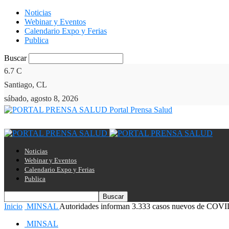
Noticias
Webinar y Eventos
Calendario Expo y Ferias
Publica
Buscar
6.7
C
Santiago, CL
sábado, agosto 8, 2026
Portal Prensa Salud
Noticias
Webinar y Eventos
Calendario Expo y Ferias
Publica
Inicio
MINSAL
Autoridades informan 3.333 casos nuevos de COVID
MINSAL