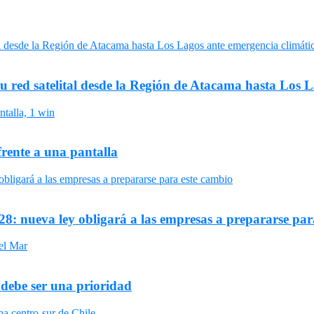
su red satelital desde la Región de Atacama hasta Los 
frente a una pantalla
8: nueva ley obligará a las empresas a prepararse par
 debe ser una prioridad