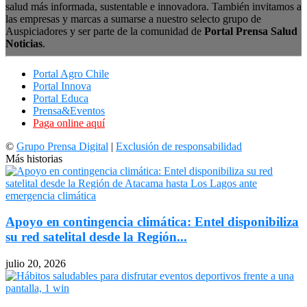
salud más informada, sustentable e innovadora. También invitamos a
las empresas y marcas a sumarse a nuestro selecto grupo de
Auspiciadores y ser parte de la comunidad de
Portal Prensa Salud
Noticias
.
Portal Agro Chile
Portal Innova
Portal Educa
Prensa&Eventos
Paga online aquí
©
Grupo Prensa Digital
|
Exclusión de responsabilidad
Más historias
Apoyo en contingencia climática: Entel disponibiliza
su red satelital desde la Región...
julio 20, 2026