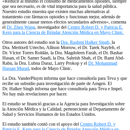
«Reducir al mínimo el consumo de medicamentos opioides, siempre
que sea necesario, es de vital importancia para la salud pública.
Nuestro estudio muestra que existen muchas alternativas al
tratamiento con fármacos opioides y funcionan mejor, además de
generalmente causar menos efectos secundarios adversos», comenta
el
Dr. Zhen Wang
, investigador del
Centro Robert D. y Patricia E.
Kern para la Ciencia de Brindar Atención Médica en Mayo Clinic.
Otros autores del estudio son la
Dra. Rashmi Halker Singh,
la
Dra. Meritxell Urtecho, Allison Morrow, el Dr. Tarek Nayfeh, el
Dr. Víctor Torres Roldán, la Dra. Magdoleen Farah, el Dr. Bashar
Hasan, el Dr. Samer Saadi, la Dra. Sahrish Shah, el Dr. Rami Abd-
Rabu, la Dra. Lubna Daraz, Larry Prokop y el
Dr. Mohammad
Hassan Murad
, todos de Mayo Clinic.
La Dra. VanderPluym informa que hace consultoría para Teva y que
recibe un subsidio para investigación de parte de Amgen. El
Dr. Halker Singh informa que hace consultoría para Teva e Impel.
No hay más revelaciones por hacer.
El estudio se financió gracias a la Agencia para Investigación sobre
la Atención Médica y la Calidad, perteneciente al Departamento de
Salud y Servicios Humanos de los Estados Unidos.
El estudio también contó con el apoyo del
Centro Robert D. y
Patricia E. Kern para la Ciencia de Brindar Atención Médica en