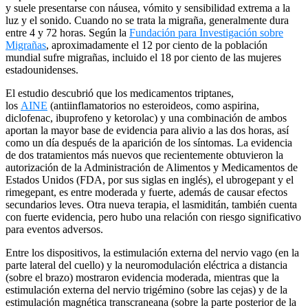
y suele presentarse con náusea, vómito y sensibilidad extrema a la
luz y el sonido. Cuando no se trata la migraña, generalmente dura
entre 4 y 72 horas. Según la
Fundación para Investigación sobre
Migrañas
, aproximadamente el 12 por ciento de la población
mundial sufre migrañas, incluido el 18 por ciento de las mujeres
estadounidenses.
El estudio descubrió que los medicamentos triptanes,
los
AINE
(antiinflamatorios no esteroideos, como aspirina,
diclofenac, ibuprofeno y ketorolac) y una combinación de ambos
aportan la mayor base de evidencia para alivio a las dos horas, así
como un día después de la aparición de los síntomas. La evidencia
de dos tratamientos más nuevos que recientemente obtuvieron la
autorización de la Administración de Alimentos y Medicamentos de
Estados Unidos (FDA, por sus siglas en inglés), el ubrogepant y el
rimegepant, es entre moderada y fuerte, además de causar efectos
secundarios leves. Otra nueva terapia, el lasmiditán, también cuenta
con fuerte evidencia, pero hubo una relación con riesgo significativo
para eventos adversos.
Entre los dispositivos, la estimulación externa del nervio vago (en la
parte lateral del cuello) y la neuromodulación eléctrica a distancia
(sobre el brazo) mostraron evidencia moderada, mientras que la
estimulación externa del nervio trigémino (sobre las cejas) y de la
estimulación magnética transcraneana (sobre la parte posterior de la