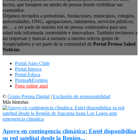
lucros, que busquen un medio de prensa donde visibilizar sus
contenidos.
Dejamos invitados a periodistas, fundaciones, municipios, colegios,
universidades, ONG, agrupaciones, ministerios, servicios públicos,
etc… a ser parte de nuestra red de prensa colaborativa para una
salud más informada, sustentable e innovadora. También invitamos a
las empresas y marcas a sumarse a nuestro selecto grupo de
Auspiciadores y ser parte de la comunidad de
Portal Prensa Salud
Noticias
.
Portal Agro Chile
Portal Innova
Portal Educa
Prensa&Eventos
Paga online aquí
©
Grupo Prensa Digital
|
Exclusión de responsabilidad
Más historias
Apoyo en contingencia climática: Entel disponibiliza
su red satelital desde la Región...