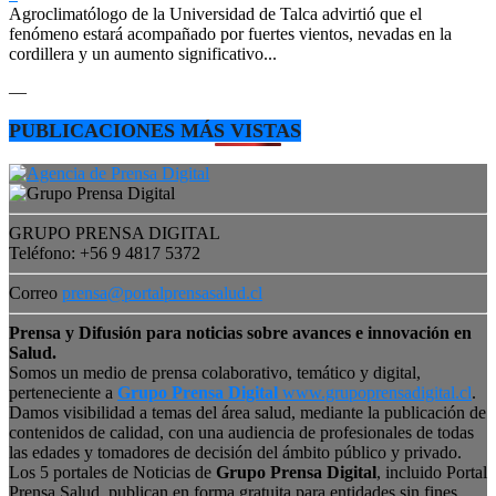
Agroclimatólogo de la Universidad de Talca advirtió que el
fenómeno estará acompañado por fuertes vientos, nevadas en la
cordillera y un aumento significativo...
—
PUBLICACIONES MÁS VISTAS
GRUPO PRENSA DIGITAL
Teléfono: +56 9 4817 5372
Correo
prensa@portalprensasalud.cl
Prensa y Difusión para noticias sobre avances e innovación en
Salud.
Somos un medio de prensa colaborativo, temático y digital,
perteneciente a
Grupo Prensa Digital
www.grupoprensadigital.cl
.
Damos visibilidad a temas del área salud, mediante la publicación de
contenidos de calidad, con una audiencia de profesionales de todas
las edades y tomadores de decisión del ámbito público y privado.
Los 5 portales de Noticias de
Grupo Prensa Digital
, incluido Portal
Prensa Salud, publican en forma gratuita para entidades sin fines