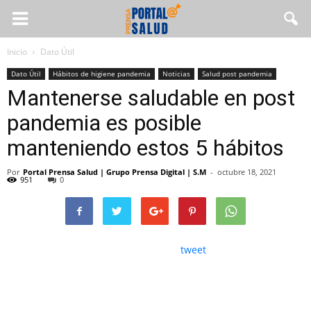
Inicio
Dato Útil
Dato Útil
Hábitos de higiene pandemia
Noticias
Salud post pandemia
Mantenerse saludable en post
pandemia es posible
manteniendo estos 5 hábitos
Por
Portal Prensa Salud | Grupo Prensa Digital | S.M
-
octubre 18, 2021
951
0
tweet