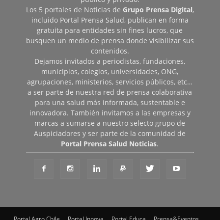
Los 5 portales de Noticias de
Grupo Prensa Digital
,
incluido Portal Prensa Salud, publican en forma
gratuita para entidades sin fines lucros, que
busquen un medio de prensa donde visibilizar sus
contenidos.
Dejamos invitados a periodistas, fundaciones,
municipios, colegios, universidades, ONG,
agrupaciones, ministerios, servicios públicos, etc…
a ser parte de nuestra red de prensa colaborativa
para una salud más informada, sustentable e
innovadora. También invitamos a las empresas y
marcas a sumarse a nuestro selecto grupo de
Auspiciadores y ser parte de la comunidad de
Portal Prensa Salud Noticias
.
Portal Agro Chile
Portal Innova
Portal Educa
Prensa&Eventos