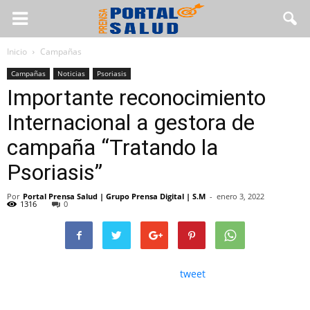
Inicio
Campañas
Campañas
Noticias
Psoriasis
Importante reconocimiento
Internacional a gestora de
campaña “Tratando la
Psoriasis”
Por
Portal Prensa Salud | Grupo Prensa Digital | S.M
-
enero 3, 2022
1316
0
tweet